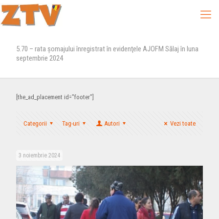
5.70 – rata şomajului înregistrat în evidenţele AJOFM Sălaj în luna
septembrie 2024
[the_ad_placement id="footer"]
Categorii
Tag-uri
Autori
Vezi toate
3 noiembrie 2024