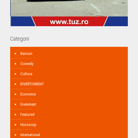
Categorii
Bancuri
Comedy
Cultura
DIVERTISMENT
Economie
Eveniment
Featured
Horoscop
International