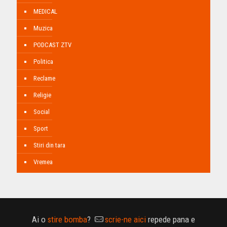
MEDICAL
Muzica
PODCAST ZTV
Politica
Reclame
Religie
Social
Sport
Stiri din tara
Vremea
Ai o
stire bomba
?
scrie-ne aici
repede pana e