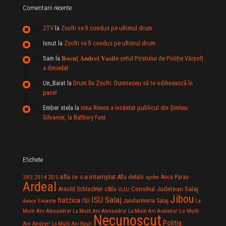
Comentarii recente
ZTV
la
Zsolti va fi condus pe ultimul drum
Ionut
la
Zsolti va fi condus pe ultimul drum
Sam
la
𝐁𝐨𝐜𝐮ț 𝐀𝐧𝐝𝐫𝐞𝐢 𝐕𝐚𝐬𝐢𝐥e şeful Postului de Poliție Vârșolț
a decedat
Un_Baiat
la
Drum lin Zsolti. Dumnezeu sã te odihneascã în
pace!
Ember stela
la
Irina Rimes a încântat publicul din Şimleu
Silvaniei, la Bathory Fest
Etichete
afla ce s-a intamplat
Anca Parau
2014
Afla detalii
2013
2015
ajofm
Ardeal
Consiliul Judetean Salaj
Arnold Schlachter
c8ilu
CLUJ
Jibou
ISU Salaj
fratzica
Jandarmeria Salaj
Finante
ISU
dance
La
La Multi
Multi Ani Alexandra!
La Multi Ani Alexandru!
La Multi Ani Andreea!
Necunoscut
Politia
Ani Andrei!
La Multi Ani Raul!