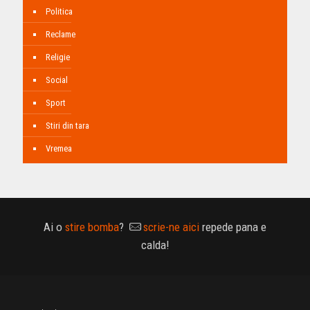
Politica
Reclame
Religie
Social
Sport
Stiri din tara
Vremea
Ai o
stire bomba
?
scrie-ne aici
repede pana e
calda!