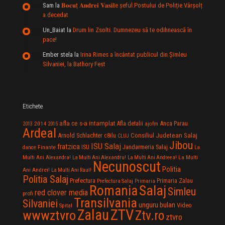
Sam
la
𝐁𝐨𝐜𝐮ț 𝐀𝐧𝐝𝐫𝐞𝐢 𝐕𝐚𝐬𝐢𝐥e şeful Postului de Poliție Vârșolț
a decedat
Un_Baiat
la
Drum lin Zsolti. Dumnezeu sã te odihneascã în
pace!
Ember stela
la
Irina Rimes a încântat publicul din Şimleu
Silvaniei, la Bathory Fest
Etichete
afla ce s-a intamplat
Anca Parau
2014
Afla detalii
2013
2015
ajofm
Ardeal
Consiliul Judetean Salaj
Arnold Schlachter
c8ilu
CLUJ
Jibou
ISU Salaj
fratzica
Jandarmeria Salaj
Finante
ISU
dance
La
La Multi
Multi Ani Alexandra!
La Multi Ani Alexandru!
La Multi Ani Andreea!
Necunoscut
Politia
Ani Andrei!
La Multi Ani Raul!
Politia Salaj
Prefectura
Primaria Zalau
Prefectura Salaj
Primaria
Salaj
Romania
Simleu
red clover media
profi
Transilvania
Silvaniei
unguru bulan
Video
Spital
Zalau
ZTV
wwwztvro
Ztv.ro
ztvro