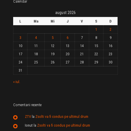
Calendar
august 2026
L
Ma
Mi
J
V
S
D
1
2
3
4
5
6
7
8
9
10
11
12
13
14
15
16
17
18
19
20
21
22
23
24
25
26
27
28
29
30
31
« iul.
Comentarii recente
ZTV
la
Zsolti va fi condus pe ultimul drum
Ionut
la
Zsolti va fi condus pe ultimul drum