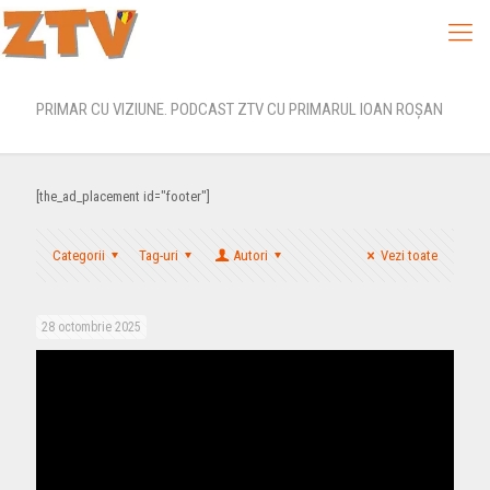
PRIMAR CU VIZIUNE. PODCAST ZTV CU PRIMARUL IOAN ROŞAN
[the_ad_placement id="footer"]
Categorii
Tag-uri
Autori
Vezi toate
28 octombrie 2025