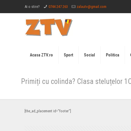
Ai o stire?
0744 247 263
zalautv@gmail.com
Acasa ZTV.ro
Sport
Social
Politica
Primiți cu colinda? Clasa steluțelor 
[the_ad_placement id="footer"]