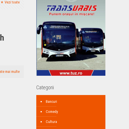
Vezi toate
Gh
ste mai multe
Categorii
Bancuri
Comedy
Cultura