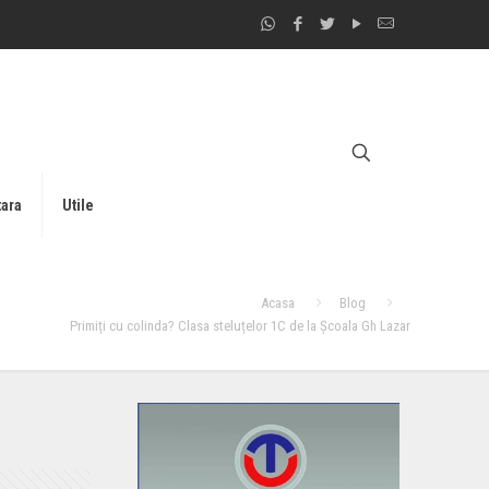
tara
Utile
Acasa
Blog
Primiți cu colinda? Clasa steluțelor 1C de la Școala Gh Lazar