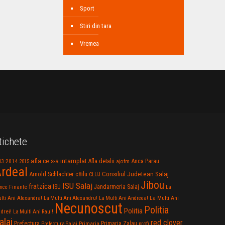
Sport
Stiri din tara
Vremea
tichete
afla ce s-a intamplat
Anca Parau
2014
Afla detalii
13
2015
ajofm
rdeal
Consiliul Judetean Salaj
Arnold Schlachter
c8ilu
CLUJ
Jibou
ISU Salaj
fratzica
Jandarmeria Salaj
Finante
ISU
nce
La
La Multi Ani
lti Ani Alexandra!
La Multi Ani Alexandru!
La Multi Ani Andreea!
Necunoscut
Politia
Politia
drei!
La Multi Ani Raul!
alaj
red clover
Prefectura
Primaria Zalau
profi
Prefectura Salaj
Primaria