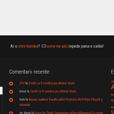
Ai o
stire bomba
?
scrie-ne aici
repede pana e calda!
Comentarii recente
E
20
ZTV
la
Zsolti va fi condus pe ultimul drum
A
Ionut
la
Zsolti va fi condus pe ultimul drum
da
Sam
la
𝐁𝐨𝐜𝐮ț 𝐀𝐧𝐝𝐫𝐞𝐢 𝐕𝐚𝐬𝐢𝐥e şeful Postului de Poliție Vârșolț a
Mu
decedat
An
S
Un_Baiat
la
Drum lin Zsolti. Dumnezeu sã te odihneascã în pace!