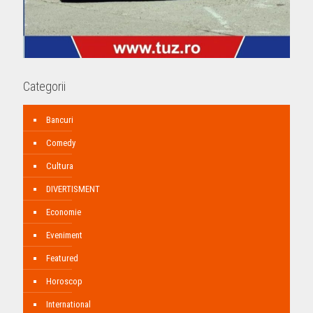
Categorii
Bancuri
Comedy
Cultura
DIVERTISMENT
Economie
Eveniment
Featured
Horoscop
International