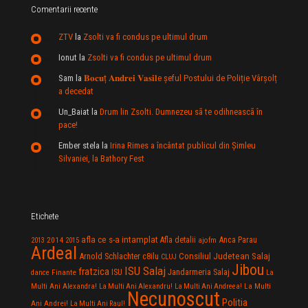
Comentarii recente
ZTV
la
Zsolti va fi condus pe ultimul drum
Ionut
la
Zsolti va fi condus pe ultimul drum
Sam
la
𝐁𝐨𝐜𝐮ț 𝐀𝐧𝐝𝐫𝐞𝐢 𝐕𝐚𝐬𝐢𝐥e şeful Postului de Poliție Vârșolț
a decedat
Un_Baiat
la
Drum lin Zsolti. Dumnezeu sã te odihneascã în
pace!
Ember stela
la
Irina Rimes a încântat publicul din Şimleu
Silvaniei, la Bathory Fest
Etichete
afla ce s-a intamplat
Anca Parau
2014
Afla detalii
2013
2015
ajofm
Ardeal
Consiliul Judetean Salaj
Arnold Schlachter
c8ilu
CLUJ
Jibou
ISU Salaj
fratzica
Jandarmeria Salaj
Finante
ISU
dance
La
La Multi
Multi Ani Alexandra!
La Multi Ani Alexandru!
La Multi Ani Andreea!
Necunoscut
Politia
Ani Andrei!
La Multi Ani Raul!