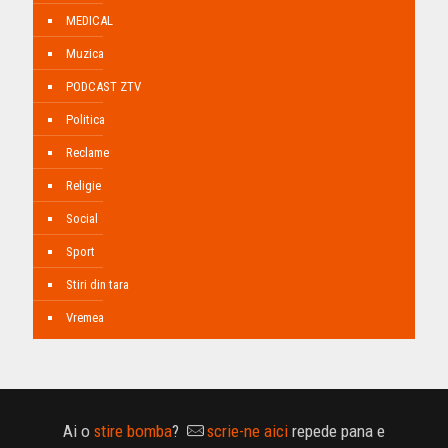
MEDICAL
Muzica
PODCAST ZTV
Politica
Reclame
Religie
Social
Sport
Stiri din tara
Vremea
Ai o
stire bomba
?
scrie-ne aici
repede pana e