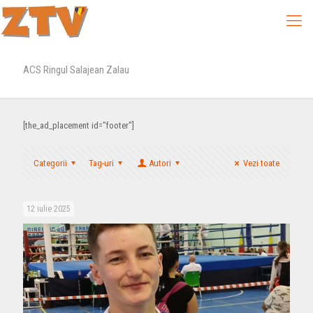
ACS Ringul Salajean Zalau
[the_ad_placement id="footer"]
Categorii
Tag-uri
Autori
Vezi toate
12 iulie 2025