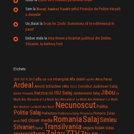
Sam
la
𝐁𝐨𝐜𝐮ț 𝐀𝐧𝐝𝐫𝐞𝐢 𝐕𝐚𝐬𝐢𝐥e şeful Postului de Poliție Vârșolț
a decedat
Un_Baiat
la
Drum lin Zsolti. Dumnezeu sã te odihneascã în
pace!
Ember stela
la
Irina Rimes a încântat publicul din Şimleu
Silvaniei, la Bathory Fest
Etichete
afla ce s-a intamplat
Anca Parau
2014
Afla detalii
2013
2015
ajofm
Ardeal
Consiliul Judetean Salaj
Arnold Schlachter
c8ilu
CLUJ
Jibou
ISU Salaj
fratzica
Jandarmeria Salaj
Finante
ISU
dance
La
La Multi
Multi Ani Alexandra!
La Multi Ani Alexandru!
La Multi Ani Andreea!
Necunoscut
Politia
Ani Andrei!
La Multi Ani Raul!
Politia Salaj
Prefectura
Primaria Zalau
Prefectura Salaj
Primaria
Salaj
Romania
Simleu
red clover media
profi
Transilvania
Silvaniei
unguru bulan
Video
Spital
Zalau
ZTV
wwwztvro