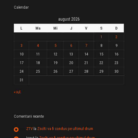
Calendar
august 2026
L
Ma
Mi
J
V
S
D
1
2
3
4
5
6
7
8
9
10
11
12
13
14
15
16
17
18
19
20
21
22
23
24
25
26
27
28
29
30
31
« iul.
Comentarii recente
ZTV
la
Zsolti va fi condus pe ultimul drum
Ionut
la
Zsolti va fi condus pe ultimul drum