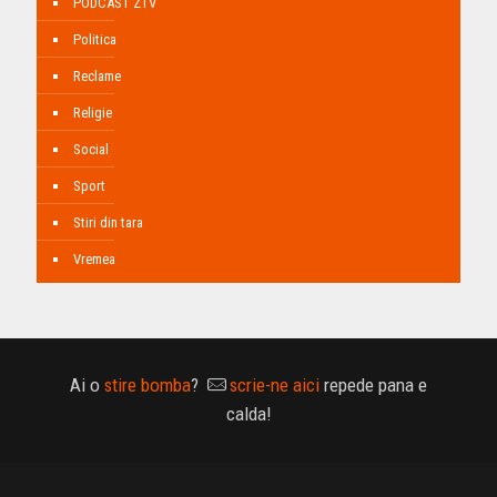
PODCAST ZTV
Politica
Reclame
Religie
Social
Sport
Stiri din tara
Vremea
Ai o
stire bomba
?
scrie-ne aici
repede pana e
calda!