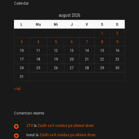
Calendar
august 2026
L
Ma
Mi
J
V
S
D
1
2
3
4
5
6
7
8
9
10
11
12
13
14
15
16
17
18
19
20
21
22
23
24
25
26
27
28
29
30
31
« iul.
Comentarii recente
ZTV
la
Zsolti va fi condus pe ultimul drum
Ionut
la
Zsolti va fi condus pe ultimul drum