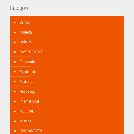
Categorii
Bancuri
Comedy
Cultura
DIVERTISMENT
Economie
Eveniment
Featured
Horoscop
International
MEDICAL
Muzica
PODCAST ZTV