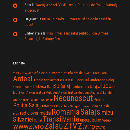
Sam
la
𝐁𝐨𝐜𝐮ț 𝐀𝐧𝐝𝐫𝐞𝐢 𝐕𝐚𝐬𝐢𝐥e şeful Postului de Poliție Vârșolț
a decedat
Un_Baiat
la
Drum lin Zsolti. Dumnezeu sã te odihneascã în
pace!
Ember stela
la
Irina Rimes a încântat publicul din Şimleu
Silvaniei, la Bathory Fest
Etichete
afla ce s-a intamplat
Anca Parau
2014
Afla detalii
2013
2015
ajofm
Ardeal
Consiliul Judetean Salaj
Arnold Schlachter
c8ilu
CLUJ
Jibou
ISU Salaj
fratzica
Jandarmeria Salaj
Finante
ISU
dance
La
La Multi
Multi Ani Alexandra!
La Multi Ani Alexandru!
La Multi Ani Andreea!
Necunoscut
Politia
Ani Andrei!
La Multi Ani Raul!
Politia Salaj
Prefectura
Primaria Zalau
Prefectura Salaj
Primaria
Salaj
Romania
Simleu
red clover media
profi
Transilvania
Silvaniei
unguru bulan
Video
Spital
Zalau
ZTV
wwwztvro
Ztv.ro
ztvro