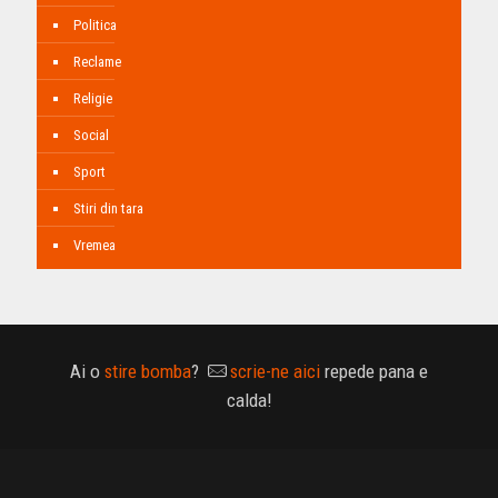
Politica
Reclame
Religie
Social
Sport
Stiri din tara
Vremea
Ai o
stire bomba
?
scrie-ne aici
repede pana e
calda!