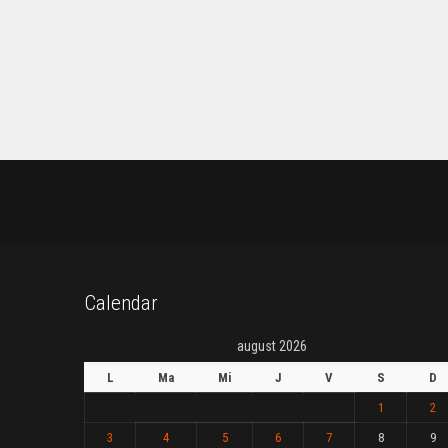
Calendar
august 2026
L
Ma
Mi
J
V
S
D
1
2
3
4
5
6
7
8
9