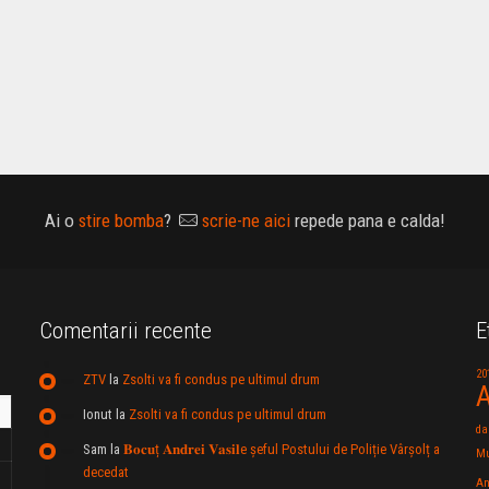
Ai o
stire bomba
?
scrie-ne aici
repede pana e calda!
Comentarii recente
E
20
ZTV
la
Zsolti va fi condus pe ultimul drum
A
Ionut
la
Zsolti va fi condus pe ultimul drum
da
Sam
la
𝐁𝐨𝐜𝐮ț 𝐀𝐧𝐝𝐫𝐞𝐢 𝐕𝐚𝐬𝐢𝐥e şeful Postului de Poliție Vârșolț a
Mu
decedat
An