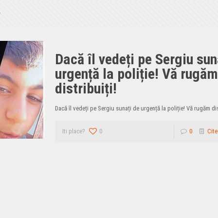
Dacă îl vedeți pe Sergiu sun
urgență la poliție! Vă rugă
distribuiți!
Dacă îl vedeți pe Sergiu sunați de urgență la poliție! Vă rugăm dis
Iti place?
0
0
Cite