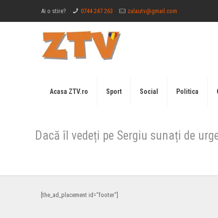
Ai o stire?
0744 247 263
zalautv@gmail.com
Acasa ZTV.ro
Sport
Social
Politica
Dacă îl vedeți pe Sergiu sunați de urge
[the_ad_placement id="footer"]