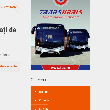
Vezi toate
ați de
m
tribuiți!
ste mai multe
Categorii
Bancuri
Comedy
Cultura