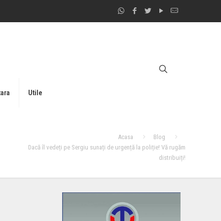
tara
Utile
Acasa
Blog
Dacă îl vedeți pe Sergiu sunați de urgență la poliție! Vă rugăm
distribuiți!