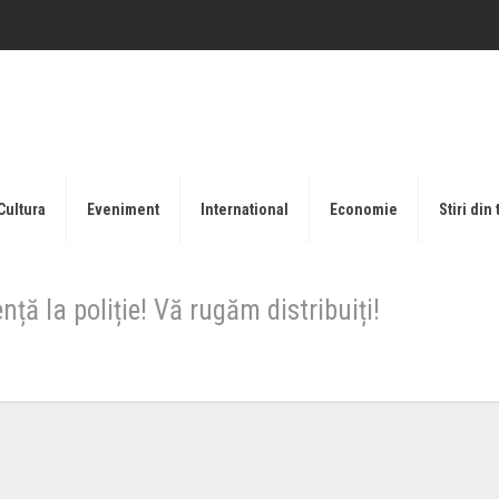
Cultura
Eveniment
International
Economie
Stiri din 
nță la poliție! Vă rugăm distribuiți!