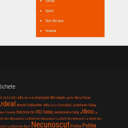
Social
Sport
Stiri din tara
Vremea
tichete
afla ce s-a intamplat
Anca Parau
2014
Afla detalii
13
2015
ajofm
rdeal
Consiliul Judetean Salaj
Arnold Schlachter
c8ilu
CLUJ
Jibou
ISU Salaj
fratzica
Jandarmeria Salaj
Finante
ISU
nce
La
La Multi Ani
lti Ani Alexandra!
La Multi Ani Alexandru!
La Multi Ani Andreea!
Necunoscut
Politia
Politia
drei!
La Multi Ani Raul!