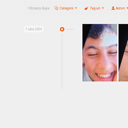
Filtreaza dupa
Categorii
Tag-uri
Autori
7 iulie 2024