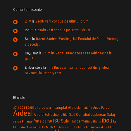
Comentarii recente
ZTV
la
Zsolti va fi condus pe ultimul drum
Ionut
la
Zsolti va fi condus pe ultimul drum
Sam
la
𝐁𝐨𝐜𝐮ț 𝐀𝐧𝐝𝐫𝐞𝐢 𝐕𝐚𝐬𝐢𝐥e şeful Postului de Poliție Vârșolț
a decedat
Un_Baiat
la
Drum lin Zsolti. Dumnezeu sã te odihneascã în
pace!
Ember stela
la
Irina Rimes a încântat publicul din Şimleu
Silvaniei, la Bathory Fest
Etichete
afla ce s-a intamplat
Anca Parau
2014
Afla detalii
2013
2015
ajofm
Ardeal
Consiliul Judetean Salaj
Arnold Schlachter
c8ilu
CLUJ
Jibou
ISU Salaj
fratzica
Jandarmeria Salaj
Finante
ISU
dance
La
La Multi
Multi Ani Alexandra!
La Multi Ani Alexandru!
La Multi Ani Andreea!