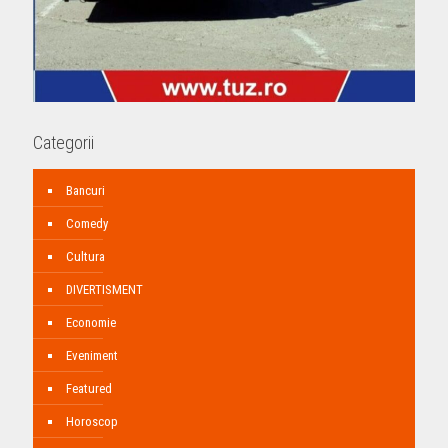
Categorii
Bancuri
Comedy
Cultura
DIVERTISMENT
Economie
Eveniment
Featured
Horoscop