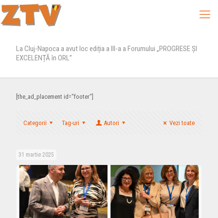
La Cluj-Napoca a avut loc ediția a III-a a Forumului „PROGRESE ȘI
EXCELENȚĂ în ORL”
[the_ad_placement id="footer"]
Categorii
Tag-uri
Autori
Vezi toate
31 martie 2025