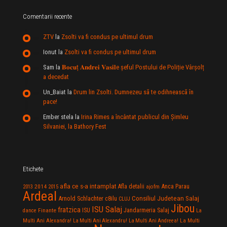
Comentarii recente
ZTV
la
Zsolti va fi condus pe ultimul drum
Ionut
la
Zsolti va fi condus pe ultimul drum
Sam
la
𝐁𝐨𝐜𝐮ț 𝐀𝐧𝐝𝐫𝐞𝐢 𝐕𝐚𝐬𝐢𝐥e şeful Postului de Poliție Vârșolț
a decedat
Un_Baiat
la
Drum lin Zsolti. Dumnezeu sã te odihneascã în
pace!
Ember stela
la
Irina Rimes a încântat publicul din Şimleu
Silvaniei, la Bathory Fest
Etichete
afla ce s-a intamplat
Anca Parau
2014
Afla detalii
2013
2015
ajofm
Ardeal
Consiliul Judetean Salaj
Arnold Schlachter
c8ilu
CLUJ
Jibou
ISU Salaj
fratzica
Jandarmeria Salaj
Finante
ISU
dance
La
La Multi
Multi Ani Alexandra!
La Multi Ani Alexandru!
La Multi Ani Andreea!