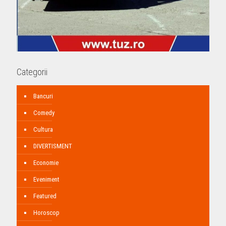
Categorii
Bancuri
Comedy
Cultura
DIVERTISMENT
Economie
Eveniment
Featured
Horoscop