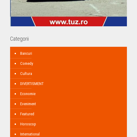
Categorii
Bancuri
Comedy
Cultura
DIVERTISMENT
Economie
Eveniment
Featured
Horoscop
International