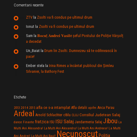
Comentarii recente
ZTV
la
Zsolti va fi condus pe ultimul drum
Ionut
la
Zsolti va fi condus pe ultimul drum
Sam
la
𝐁𝐨𝐜𝐮ț 𝐀𝐧𝐝𝐫𝐞𝐢 𝐕𝐚𝐬𝐢𝐥e şeful Postului de Poliție Vârșolț
a decedat
Un_Baiat
la
Drum lin Zsolti. Dumnezeu sã te odihneascã în
pace!
Ember stela
la
Irina Rimes a încântat publicul din Şimleu
Silvaniei, la Bathory Fest
Etichete
afla ce s-a intamplat
Anca Parau
2014
Afla detalii
2013
2015
ajofm
Ardeal
Consiliul Judetean Salaj
Arnold Schlachter
c8ilu
CLUJ
Jibou
ISU Salaj
fratzica
Jandarmeria Salaj
Finante
ISU
dance
La
La Multi
Multi Ani Alexandra!
La Multi Ani Alexandru!
La Multi Ani Andreea!
Necunoscut
Politia
Ani Andrei!
La Multi Ani Raul!