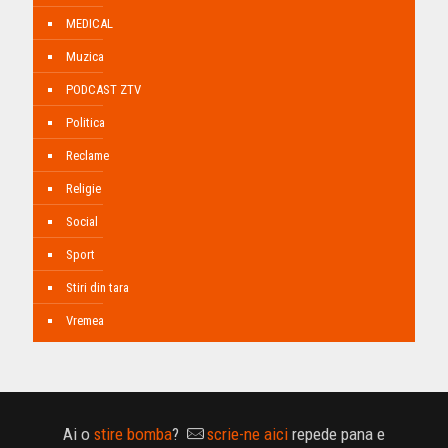
MEDICAL
Muzica
PODCAST ZTV
Politica
Reclame
Religie
Social
Sport
Stiri din tara
Vremea
Ai o
stire bomba
?
scrie-ne aici
repede pana e