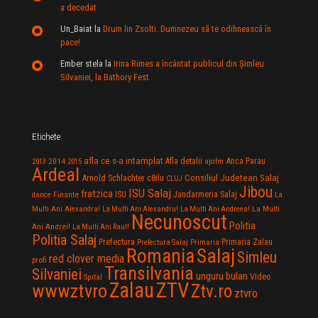
a decedat
Un_Baiat
la
Drum lin Zsolti. Dumnezeu sã te odihneascã în
pace!
Ember stela
la
Irina Rimes a încântat publicul din Şimleu
Silvaniei, la Bathory Fest
Etichete
afla ce s-a intamplat
Anca Parau
2014
Afla detalii
2013
2015
ajofm
Ardeal
Consiliul Judetean Salaj
Arnold Schlachter
c8ilu
CLUJ
Jibou
ISU Salaj
fratzica
Jandarmeria Salaj
Finante
ISU
dance
La
La Multi
Multi Ani Alexandra!
La Multi Ani Alexandru!
La Multi Ani Andreea!
Necunoscut
Politia
Ani Andrei!
La Multi Ani Raul!
Politia Salaj
Prefectura
Primaria Zalau
Prefectura Salaj
Primaria
Salaj
Romania
Simleu
red clover media
profi
Transilvania
Silvaniei
unguru bulan
Video
Spital
Zalau
ZTV
wwwztvro
Ztv.ro
ztvro