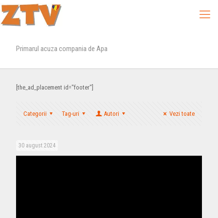
Primarul acuza compania de Apa
[the_ad_placement id="footer"]
Categorii
Tag-uri
Autori
Vezi toate
30 august 2024