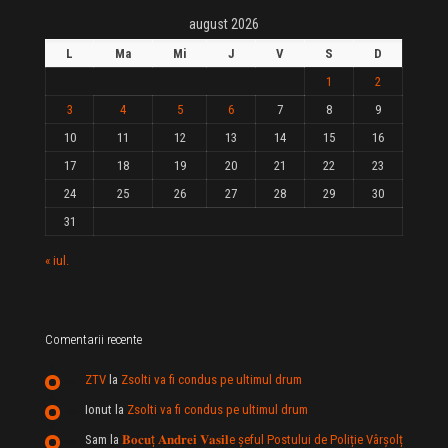
august 2026
L
Ma
Mi
J
V
S
D
1
2
3
4
5
6
7
8
9
10
11
12
13
14
15
16
17
18
19
20
21
22
23
24
25
26
27
28
29
30
31
« iul.
Comentarii recente
ZTV
la
Zsolti va fi condus pe ultimul drum
Ionut
la
Zsolti va fi condus pe ultimul drum
Sam
la
𝐁𝐨𝐜𝐮ț 𝐀𝐧𝐝𝐫𝐞𝐢 𝐕𝐚𝐬𝐢𝐥e şeful Postului de Poliție Vârșolț