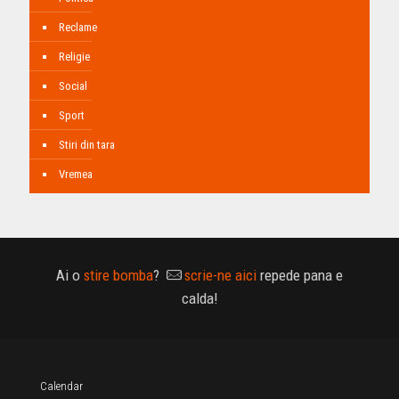
Reclame
Religie
Social
Sport
Stiri din tara
Vremea
Ai o
stire bomba
?
scrie-ne aici
repede pana e
calda!
Calendar