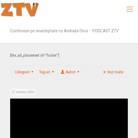
Confesiuni pe neasteptate cu Andrada Oros – PODCAST ZTV
[the_ad_placement id="footer"]
Categorii
Tag-uri
Autori
Vezi toate
27 martie 2026