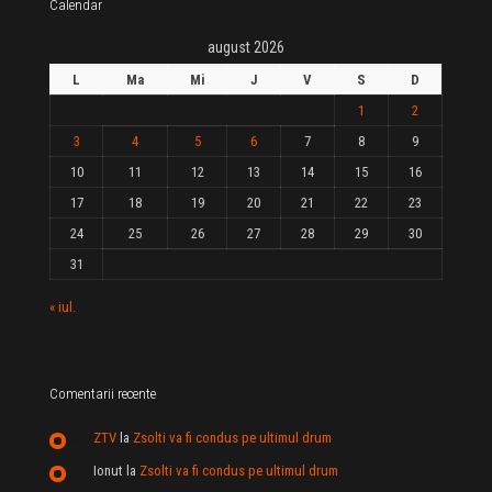
Calendar
august 2026
L
Ma
Mi
J
V
S
D
1
2
3
4
5
6
7
8
9
10
11
12
13
14
15
16
17
18
19
20
21
22
23
24
25
26
27
28
29
30
31
« iul.
Comentarii recente
ZTV
la
Zsolti va fi condus pe ultimul drum
Ionut
la
Zsolti va fi condus pe ultimul drum