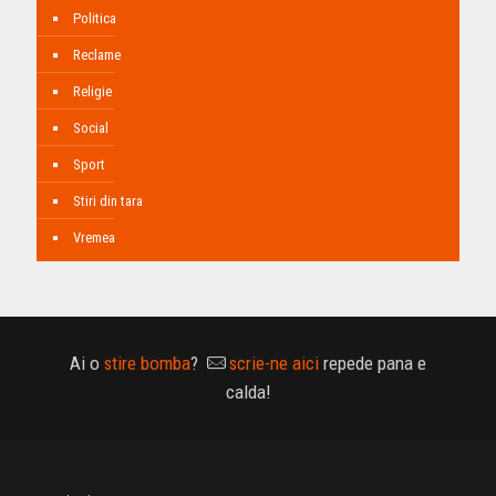
Politica
Reclame
Religie
Social
Sport
Stiri din tara
Vremea
Ai o
stire bomba
?
scrie-ne aici
repede pana e
calda!