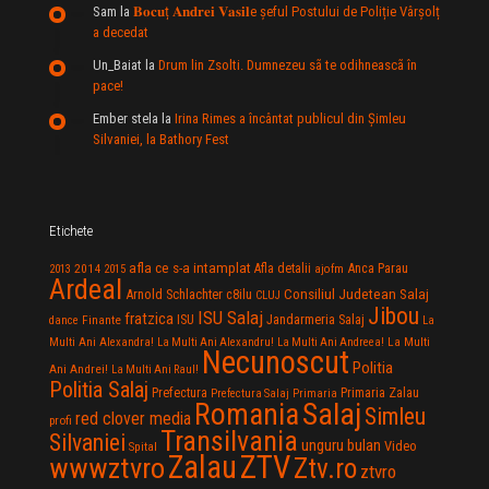
Sam
la
𝐁𝐨𝐜𝐮ț 𝐀𝐧𝐝𝐫𝐞𝐢 𝐕𝐚𝐬𝐢𝐥e şeful Postului de Poliție Vârșolț
a decedat
Un_Baiat
la
Drum lin Zsolti. Dumnezeu sã te odihneascã în
pace!
Ember stela
la
Irina Rimes a încântat publicul din Şimleu
Silvaniei, la Bathory Fest
Etichete
afla ce s-a intamplat
Anca Parau
2014
Afla detalii
2013
2015
ajofm
Ardeal
Consiliul Judetean Salaj
Arnold Schlachter
c8ilu
CLUJ
Jibou
ISU Salaj
fratzica
Jandarmeria Salaj
Finante
ISU
dance
La
La Multi
Multi Ani Alexandra!
La Multi Ani Alexandru!
La Multi Ani Andreea!
Necunoscut
Politia
Ani Andrei!
La Multi Ani Raul!
Politia Salaj
Prefectura
Primaria Zalau
Prefectura Salaj
Primaria
Salaj
Romania
Simleu
red clover media
profi
Transilvania
Silvaniei
unguru bulan
Video
Spital
Zalau
ZTV
wwwztvro
Ztv.ro
ztvro