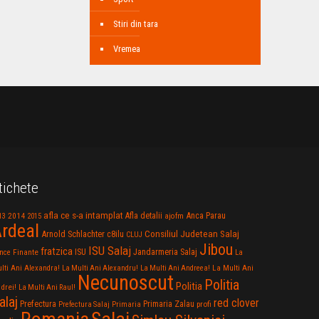
Stiri din tara
Vremea
tichete
afla ce s-a intamplat
Anca Parau
2014
Afla detalii
13
2015
ajofm
rdeal
Consiliul Judetean Salaj
Arnold Schlachter
c8ilu
CLUJ
Jibou
ISU Salaj
fratzica
Jandarmeria Salaj
Finante
ISU
nce
La
La Multi Ani
lti Ani Alexandra!
La Multi Ani Alexandru!
La Multi Ani Andreea!
Necunoscut
Politia
Politia
drei!
La Multi Ani Raul!
alaj
red clover
Prefectura
Primaria Zalau
profi
Prefectura Salaj
Primaria