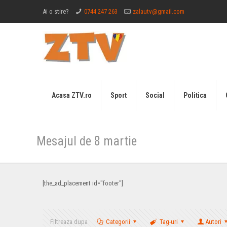
Ai o stire?
0744 247 263
zalautv@gmail.com
Acasa ZTV.ro
Sport
Social
Politica
Mesajul de 8 martie
[the_ad_placement id="footer"]
Filtreaza dupa
Categorii
Tag-uri
Autori