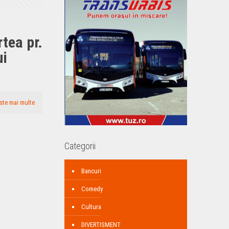
tea pr.
ui
ste mai multe
Categorii
Bancuri
Comedy
Cultura
DIVERTISMENT