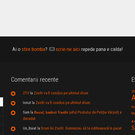
Ai o
stire bomba
?
scrie-ne aici
repede pana e calda!
Comentarii recente
E
20
ZTV
la
Zsolti va fi condus pe ultimul drum
A
Ionut
la
Zsolti va fi condus pe ultimul drum
da
Sam
la
𝐁𝐨𝐜𝐮ț 𝐀𝐧𝐝𝐫𝐞𝐢 𝐕𝐚𝐬𝐢𝐥e şeful Postului de Poliție Vârșolț a
Mu
decedat
An
S
Un_Baiat
la
Drum lin Zsolti. Dumnezeu sã te odihneascã în pace!