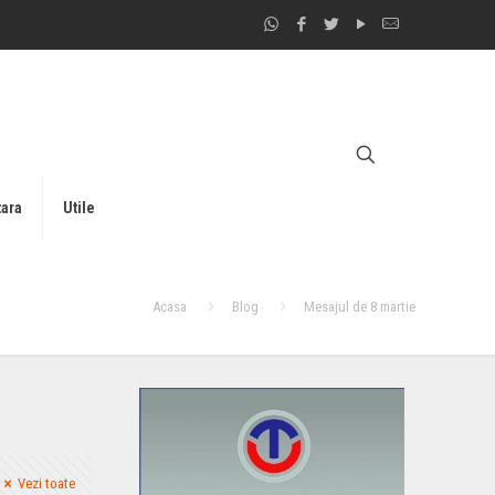
tara
Utile
Acasa
Blog
Mesajul de 8 martie
Vezi toate