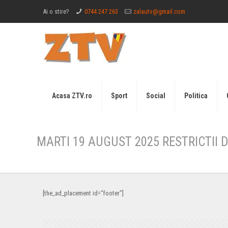
Ai o stire?
0744 247 263
zalautv@gmail.com
Acasa ZTV.ro
Sport
Social
Politica
MARTI 19 AUGUST 2025 RESTRICTII 
[the_ad_placement id="footer"]