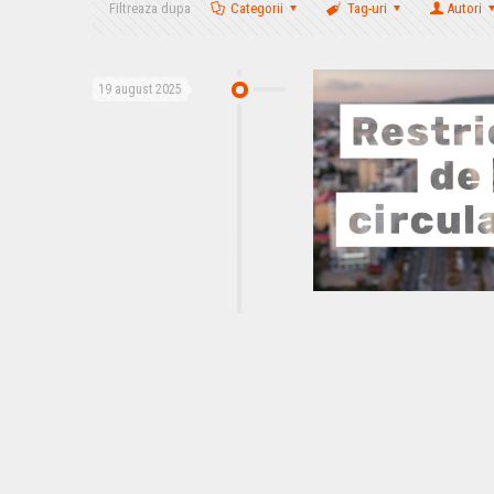
Filtreaza dupa
Categorii
Tag-uri
Autori
19 august 2025