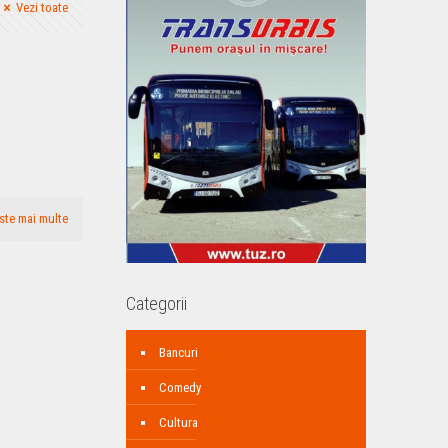
Vezi toate
ste mai multe
Categorii
Bancuri
Comedy
Cultura