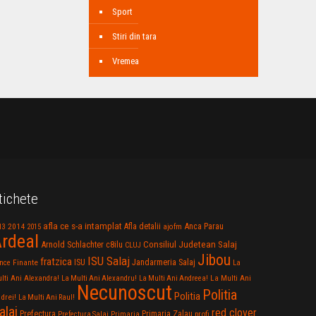
Sport
Stiri din tara
Vremea
tichete
afla ce s-a intamplat
Anca Parau
2014
Afla detalii
13
2015
ajofm
rdeal
Consiliul Judetean Salaj
Arnold Schlachter
c8ilu
CLUJ
Jibou
ISU Salaj
fratzica
Jandarmeria Salaj
Finante
ISU
nce
La
La Multi Ani
lti Ani Alexandra!
La Multi Ani Alexandru!
La Multi Ani Andreea!
Necunoscut
Politia
Politia
drei!
La Multi Ani Raul!
alaj
red clover
Prefectura
Primaria Zalau
profi
Prefectura Salaj
Primaria