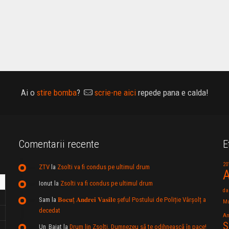
Ai o
stire bomba
?
scrie-ne aici
repede pana e calda!
Comentarii recente
E
20
ZTV
la
Zsolti va fi condus pe ultimul drum
A
Ionut
la
Zsolti va fi condus pe ultimul drum
da
Sam
la
𝐁𝐨𝐜𝐮ț 𝐀𝐧𝐝𝐫𝐞𝐢 𝐕𝐚𝐬𝐢𝐥e şeful Postului de Poliție Vârșolț a
Mu
decedat
An
S
Un_Baiat
la
Drum lin Zsolti. Dumnezeu sã te odihneascã în pace!