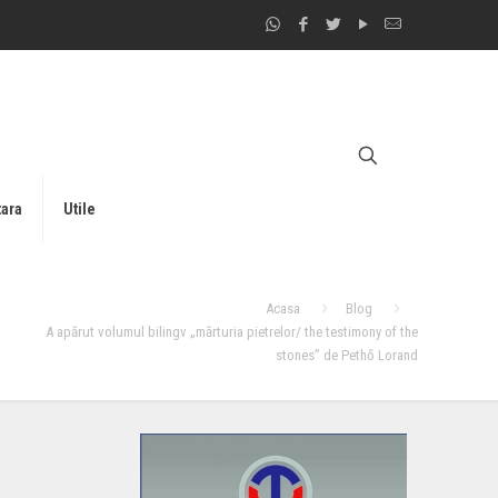
tara
Utile
Acasa
Blog
A apărut volumul bilingv „mărturia pietrelor/ the testimony of the
stones” de Pethő Lorand