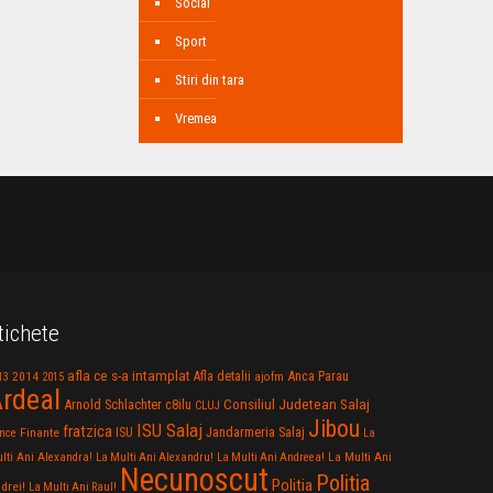
Social
Sport
Stiri din tara
Vremea
tichete
afla ce s-a intamplat
Anca Parau
2014
Afla detalii
13
2015
ajofm
rdeal
Consiliul Judetean Salaj
Arnold Schlachter
c8ilu
CLUJ
Jibou
ISU Salaj
fratzica
Jandarmeria Salaj
Finante
ISU
nce
La
La Multi Ani
lti Ani Alexandra!
La Multi Ani Alexandru!
La Multi Ani Andreea!
Necunoscut
Politia
Politia
drei!
La Multi Ani Raul!