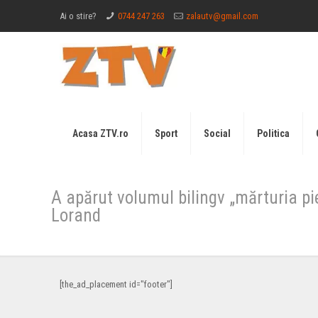
Ai o stire?
0744 247 263
zalautv@gmail.com
Acasa ZTV.ro
Sport
Social
Politica
A apărut volumul bilingv „mărturia pi
Lorand
[the_ad_placement id="footer"]