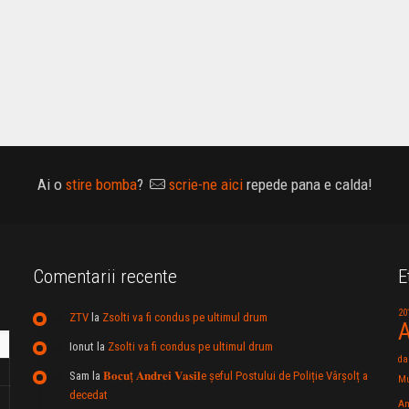
Ai o
stire bomba
?
scrie-ne aici
repede pana e calda!
Comentarii recente
E
20
ZTV
la
Zsolti va fi condus pe ultimul drum
A
Ionut
la
Zsolti va fi condus pe ultimul drum
da
Sam
la
𝐁𝐨𝐜𝐮ț 𝐀𝐧𝐝𝐫𝐞𝐢 𝐕𝐚𝐬𝐢𝐥e şeful Postului de Poliție Vârșolț a
Mu
decedat
An