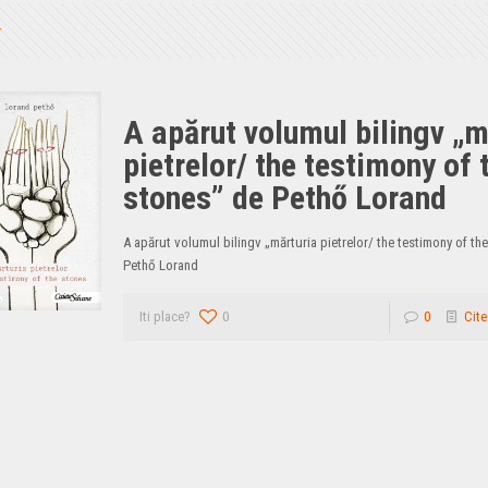
A apărut volumul bilingv „m
pietrelor/ the testimony of 
stones” de Pethő Lorand
A apărut volumul bilingv „mărturia pietrelor/ the testimony of th
Pethő Lorand
Iti place?
0
0
Cite