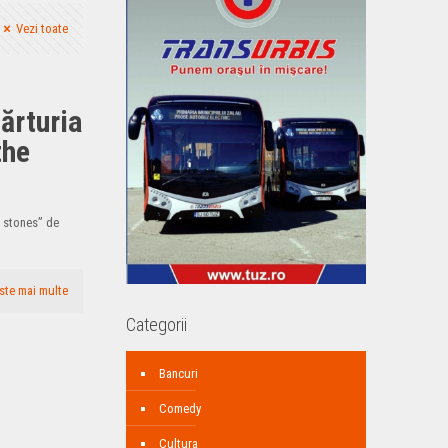
Vezi toate
ărturia
the
e stones” de
ste mai multe
Categorii
Bancuri
Comedy
Cultura