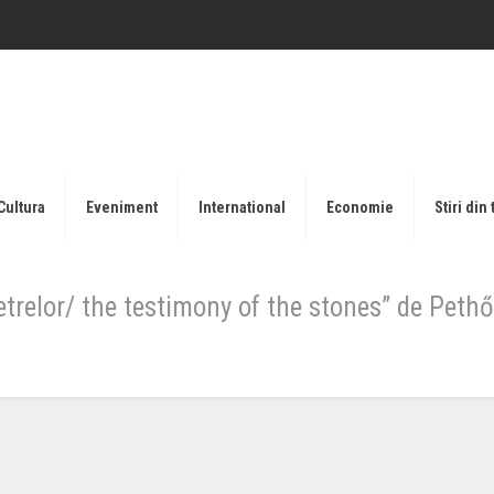
Cultura
Eveniment
International
Economie
Stiri din 
etrelor/ the testimony of the stones” de Pethő