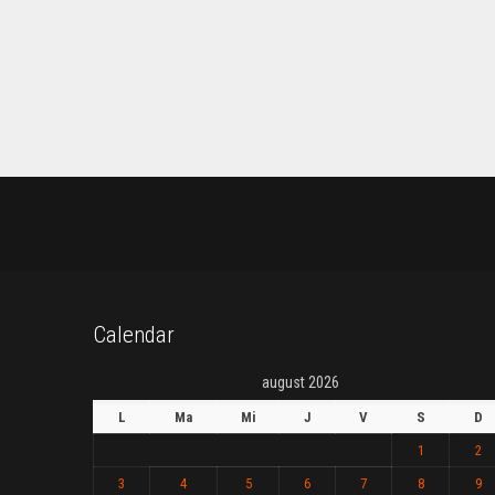
Calendar
august 2026
L
Ma
Mi
J
V
S
D
1
2
3
4
5
6
7
8
9