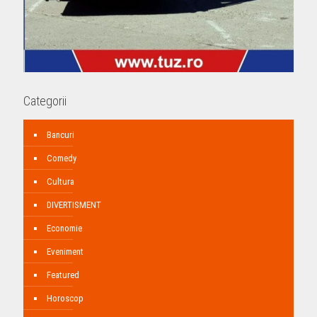
Categorii
Bancuri
Comedy
Cultura
DIVERTISMENT
Economie
Eveniment
Featured
Horoscop