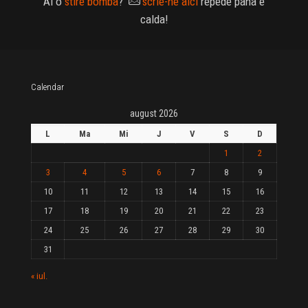
Ai o
stire bomba
?
scrie-ne aici
repede pana e
calda!
Calendar
august 2026
L
Ma
Mi
J
V
S
D
1
2
3
4
5
6
7
8
9
10
11
12
13
14
15
16
17
18
19
20
21
22
23
24
25
26
27
28
29
30
31
« iul.