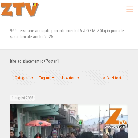
969 persoane angajate prin intermediul A.J.O.F.M. Sălaj în primele
șase luni ale anului 2025
[the_ad_placement id="footer"]
Categorii
Tag-uri
Autori
Vezi toate
1 august 2025