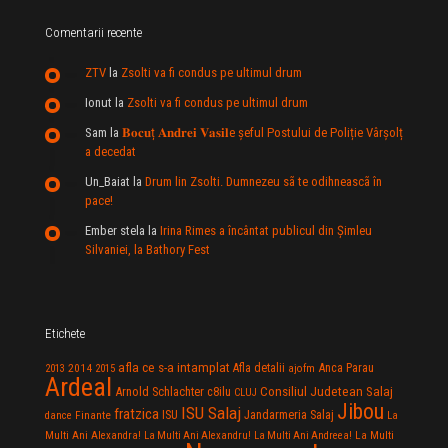
Comentarii recente
ZTV
la
Zsolti va fi condus pe ultimul drum
Ionut
la
Zsolti va fi condus pe ultimul drum
Sam
la
𝐁𝐨𝐜𝐮ț 𝐀𝐧𝐝𝐫𝐞𝐢 𝐕𝐚𝐬𝐢𝐥e şeful Postului de Poliție Vârșolț
a decedat
Un_Baiat
la
Drum lin Zsolti. Dumnezeu sã te odihneascã în
pace!
Ember stela
la
Irina Rimes a încântat publicul din Şimleu
Silvaniei, la Bathory Fest
Etichete
afla ce s-a intamplat
Anca Parau
2014
Afla detalii
2013
2015
ajofm
Ardeal
Consiliul Judetean Salaj
Arnold Schlachter
c8ilu
CLUJ
Jibou
ISU Salaj
fratzica
Jandarmeria Salaj
Finante
ISU
dance
La
La Multi
Multi Ani Alexandra!
La Multi Ani Alexandru!
La Multi Ani Andreea!