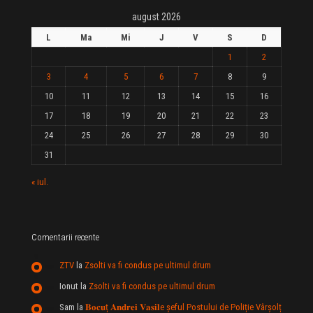
august 2026
L
Ma
Mi
J
V
S
D
1
2
3
4
5
6
7
8
9
10
11
12
13
14
15
16
17
18
19
20
21
22
23
24
25
26
27
28
29
30
31
« iul.
Comentarii recente
ZTV
la
Zsolti va fi condus pe ultimul drum
Ionut
la
Zsolti va fi condus pe ultimul drum
Sam
la
𝐁𝐨𝐜𝐮ț 𝐀𝐧𝐝𝐫𝐞𝐢 𝐕𝐚𝐬𝐢𝐥e şeful Postului de Poliție Vârșolț