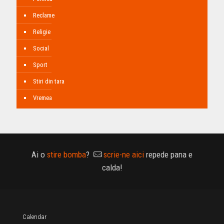
Reclame
Religie
Social
Sport
Stiri din tara
Vremea
Ai o
stire bomba
?
scrie-ne aici
repede pana e
calda!
Calendar