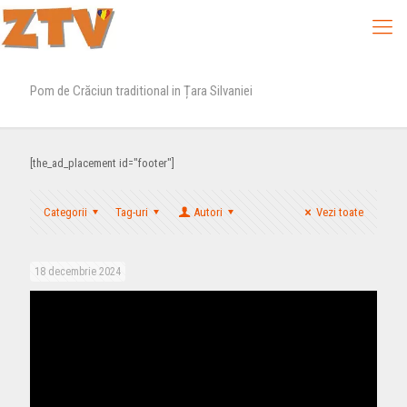
Pom de Crăciun traditional in Țara Silvaniei
[the_ad_placement id="footer"]
Categorii
Tag-uri
Autori
Vezi toate
18 decembrie 2024