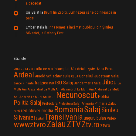
a decedat
Un_Baiat
la
Drum lin Zsolti. Dumnezeu sã te odihneascã în
pace!
Ember stela
la
Irina Rimes a încântat publicul din Şimleu
Silvaniei, la Bathory Fest
Etichete
afla ce s-a intamplat
Anca Parau
2014
Afla detalii
2013
2015
ajofm
Ardeal
Consiliul Judetean Salaj
Arnold Schlachter
c8ilu
CLUJ
Jibou
ISU Salaj
fratzica
Jandarmeria Salaj
Finante
ISU
dance
La
La Multi
Multi Ani Alexandra!
La Multi Ani Alexandru!
La Multi Ani Andreea!
Necunoscut
Politia
Ani Andrei!
La Multi Ani Raul!
Politia Salaj
Prefectura
Primaria Zalau
Prefectura Salaj
Primaria
Salaj
Romania
Simleu
red clover media
profi
Transilvania
Silvaniei
unguru bulan
Video
Spital
Zalau
ZTV
wwwztvro
Ztv.ro
ztvro