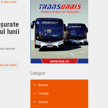
Vezi toate
ășurate
ul lunii
lunii ianuarie
ste mai multe
Categorii
Bancuri
Comedy
Cultura