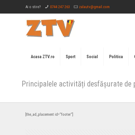
Ai o stire?
0744 247 263
zalautv@gmail.com
Acasa ZTV.ro
Sport
Social
Politica
Principalele activități desfășurate de p
[the_ad_placement id="footer"]