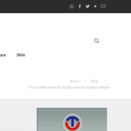
tara
Utile
Acasa
Blog
Principalele activități desfășurate de polițiștii sălăjeni