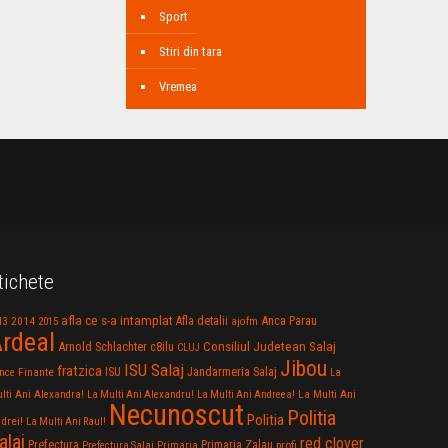
Sport
Stiri din tara
Vremea
tichete
afla ce s-a intamplat
Anca Parau
2014
Afla detalii
13
2015
ajofm
rdeal
Consiliul Judetean Salaj
Arnold Schlachter
c8ilu
CLUJ
Jibou
ISU Salaj
fratzica
Jandarmeria Salaj
Finante
ISU
nce
La
La Multi Ani
lti Ani Alexandra!
La Multi Ani Alexandru!
La Multi Ani Andreea!
Necunoscut
Politia
Politia
drei!
La Multi Ani Raul!
alaj
red clover
Prefectura
Primaria Zalau
profi
Prefectura Salaj
Primaria