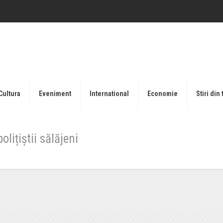
Cultura
Eveniment
International
Economie
Stiri din 
olițiștii sălăjeni