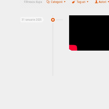
Filtreaza dupa
Categorii
Tag-uri
Autori
31 ianuarie 2025