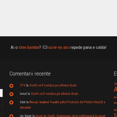
Ai o
stire bomba
?
scrie-ne aici
repede pana e calda!
Comentarii recente
E
20
ZTV
la
Zsolti va fi condus pe ultimul drum
A
Ionut
la
Zsolti va fi condus pe ultimul drum
da
Sam
la
𝐁𝐨𝐜𝐮ț 𝐀𝐧𝐝𝐫𝐞𝐢 𝐕𝐚𝐬𝐢𝐥e şeful Postului de Poliție Vârșolț a
Mu
decedat
An
S
Un_Baiat
la
Drum lin Zsolti. Dumnezeu sã te odihneascã în pace!