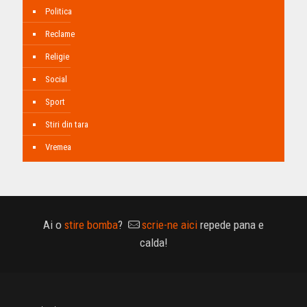
Politica
Reclame
Religie
Social
Sport
Stiri din tara
Vremea
Ai o
stire bomba
?
scrie-ne aici
repede pana e
calda!