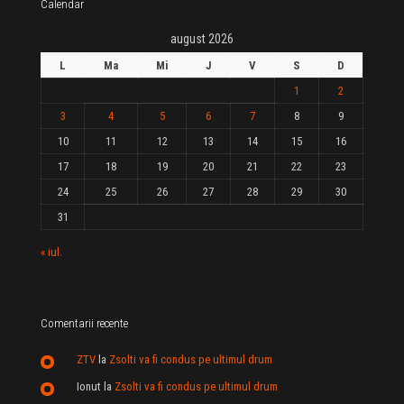
Calendar
august 2026
L
Ma
Mi
J
V
S
D
1
2
3
4
5
6
7
8
9
10
11
12
13
14
15
16
17
18
19
20
21
22
23
24
25
26
27
28
29
30
31
« iul.
Comentarii recente
ZTV
la
Zsolti va fi condus pe ultimul drum
Ionut
la
Zsolti va fi condus pe ultimul drum