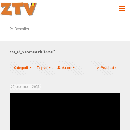
Pr. Benedict
[the_ad_placement id="footer"]
Categorii
Tag-uri
Autori
Vezi toate
22 septembrie 2025