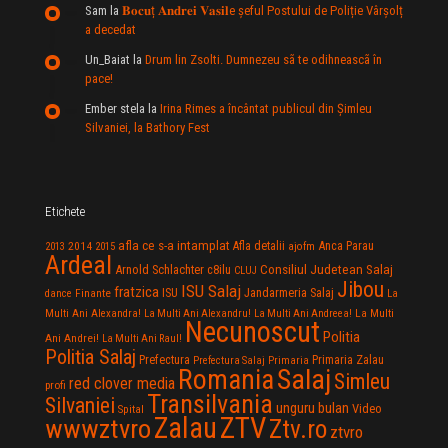
Sam
la
𝐁𝐨𝐜𝐮ț 𝐀𝐧𝐝𝐫𝐞𝐢 𝐕𝐚𝐬𝐢𝐥e şeful Postului de Poliție Vârșolț
a decedat
Un_Baiat
la
Drum lin Zsolti. Dumnezeu sã te odihneascã în
pace!
Ember stela
la
Irina Rimes a încântat publicul din Şimleu
Silvaniei, la Bathory Fest
Etichete
afla ce s-a intamplat
Anca Parau
2014
Afla detalii
2013
2015
ajofm
Ardeal
Consiliul Judetean Salaj
Arnold Schlachter
c8ilu
CLUJ
Jibou
ISU Salaj
fratzica
Jandarmeria Salaj
Finante
ISU
dance
La
La Multi
Multi Ani Alexandra!
La Multi Ani Alexandru!
La Multi Ani Andreea!
Necunoscut
Politia
Ani Andrei!
La Multi Ani Raul!
Politia Salaj
Prefectura
Primaria Zalau
Prefectura Salaj
Primaria
Salaj
Romania
Simleu
red clover media
profi
Transilvania
Silvaniei
unguru bulan
Video
Spital
Zalau
ZTV
wwwztvro
Ztv.ro
ztvro