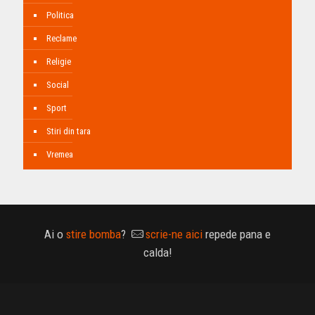
Politica
Reclame
Religie
Social
Sport
Stiri din tara
Vremea
Ai o
stire bomba
?
scrie-ne aici
repede pana e
calda!