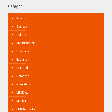
Categorii
Bancuri
Comedy
Cultura
DIVERTISMENT
Economie
Eveniment
Featured
Horoscop
International
MEDICAL
Muzica
PODCAST ZTV