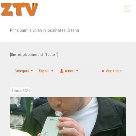
Prins baut la volan in localitatea Crasna
[the_ad_placement id="footer"]
Categorii
Tag-uri
Autori
Vezi toate
5 iunie 2024