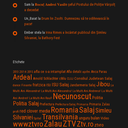
Sam
la
𝐁𝐨𝐜𝐮ț 𝐀𝐧𝐝𝐫𝐞𝐢 𝐕𝐚𝐬𝐢𝐥e şeful Postului de Poliție Vârșolț
a decedat
Un_Baiat
la
Drum lin Zsolti. Dumnezeu sã te odihneascã în
pace!
Ember stela
la
Irina Rimes a încântat publicul din Şimleu
Silvaniei, la Bathory Fest
Etichete
afla ce s-a intamplat
Anca Parau
2014
Afla detalii
2013
2015
ajofm
Ardeal
Consiliul Judetean Salaj
Arnold Schlachter
c8ilu
CLUJ
Jibou
ISU Salaj
fratzica
Jandarmeria Salaj
Finante
ISU
dance
La
La Multi
Multi Ani Alexandra!
La Multi Ani Alexandru!
La Multi Ani Andreea!
Necunoscut
Politia
Ani Andrei!
La Multi Ani Raul!
Politia Salaj
Prefectura
Primaria Zalau
Prefectura Salaj
Primaria
Salaj
Romania
Simleu
red clover media
profi
Transilvania
Silvaniei
unguru bulan
Video
Spital
Zalau
ZTV
wwwztvro
Ztv.ro
ztvro