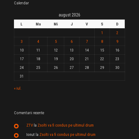
Calendar
august 2026
L
Ma
Mi
J
V
S
D
1
2
3
4
5
6
7
8
9
10
11
12
13
14
15
16
17
18
19
20
21
22
23
24
25
26
27
28
29
30
31
« iul.
Comentarii recente
ZTV
la
Zsolti va fi condus pe ultimul drum
Ionut
la
Zsolti va fi condus pe ultimul drum