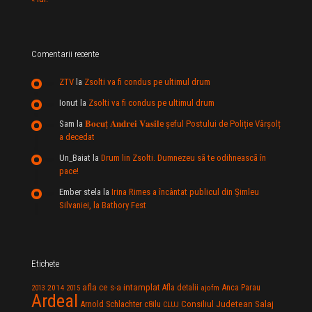
Comentarii recente
ZTV
la
Zsolti va fi condus pe ultimul drum
Ionut
la
Zsolti va fi condus pe ultimul drum
Sam
la
𝐁𝐨𝐜𝐮ț 𝐀𝐧𝐝𝐫𝐞𝐢 𝐕𝐚𝐬𝐢𝐥e şeful Postului de Poliție Vârșolț
a decedat
Un_Baiat
la
Drum lin Zsolti. Dumnezeu sã te odihneascã în
pace!
Ember stela
la
Irina Rimes a încântat publicul din Şimleu
Silvaniei, la Bathory Fest
Etichete
afla ce s-a intamplat
Anca Parau
2014
Afla detalii
2013
2015
ajofm
Ardeal
Consiliul Judetean Salaj
Arnold Schlachter
c8ilu
CLUJ