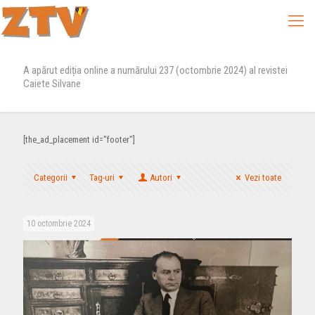
A apărut ediția online a numărului 237 (octombrie 2024) al revistei
Caiete Silvane
[the_ad_placement id="footer"]
Categorii
Tag-uri
Autori
Vezi toate
10 octombrie 2024