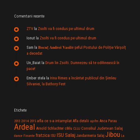
Comentarii recente
ZTV
la
Zsolti va fi condus pe ultimul drum
Ionut
la
Zsolti va fi condus pe ultimul drum
Sam
la
𝐁𝐨𝐜𝐮ț 𝐀𝐧𝐝𝐫𝐞𝐢 𝐕𝐚𝐬𝐢𝐥e şeful Postului de Poliție Vârșolț
a decedat
Un_Baiat
la
Drum lin Zsolti. Dumnezeu sã te odihneascã în
pace!
Ember stela
la
Irina Rimes a încântat publicul din Şimleu
Silvaniei, la Bathory Fest
Etichete
afla ce s-a intamplat
Anca Parau
2014
Afla detalii
2013
2015
ajofm
Ardeal
Consiliul Judetean Salaj
Arnold Schlachter
c8ilu
CLUJ
Jibou
ISU Salaj
fratzica
Jandarmeria Salaj
Finante
ISU
dance
La