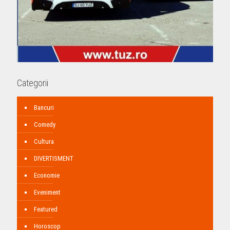
Categorii
Bancuri
Comedy
Cultura
DIVERTISMENT
Economie
Eveniment
Featured
Horoscop