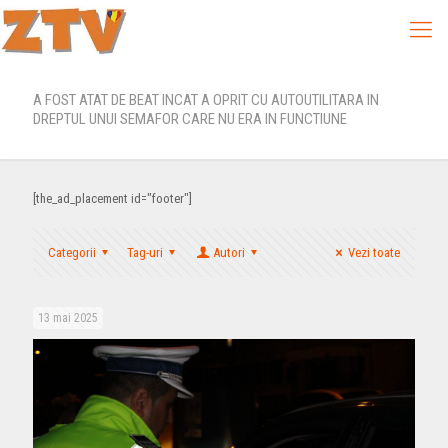
A FOST ATAT DE BEAT INCAT A OPRIT CU AUTOUTILITARA IN
DREPTUL UNUI SEMAFOR CARE NU ERA IN FUNCTIUNE
[the_ad_placement id="footer"]
Categorii
Tag-uri
Autori
Vezi toate
13 mai 2025