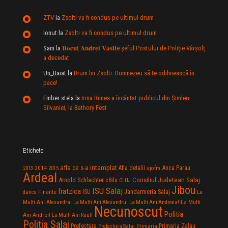
ZTV
la
Zsolti va fi condus pe ultimul drum
Ionut
la
Zsolti va fi condus pe ultimul drum
Sam
la
𝐁𝐨𝐜𝐮ț 𝐀𝐧𝐝𝐫𝐞𝐢 𝐕𝐚𝐬𝐢𝐥e şeful Postului de Poliție Vârșolț
a decedat
Un_Baiat
la
Drum lin Zsolti. Dumnezeu sã te odihneascã în
pace!
Ember stela
la
Irina Rimes a încântat publicul din Şimleu
Silvaniei, la Bathory Fest
Etichete
afla ce s-a intamplat
Anca Parau
2014
Afla detalii
2013
2015
ajofm
Ardeal
Consiliul Judetean Salaj
Arnold Schlachter
c8ilu
CLUJ
Jibou
ISU Salaj
fratzica
Jandarmeria Salaj
Finante
ISU
dance
La
La Multi
Multi Ani Alexandra!
La Multi Ani Alexandru!
La Multi Ani Andreea!
Necunoscut
Politia
Ani Andrei!
La Multi Ani Raul!
Politia Salaj
Prefectura
Primaria Zalau
Prefectura Salaj
Primaria