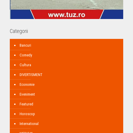
Categorii
Bancuri
Comedy
Cultura
DIVERTISMENT
Economie
Eveniment
Featured
Horoscop
International