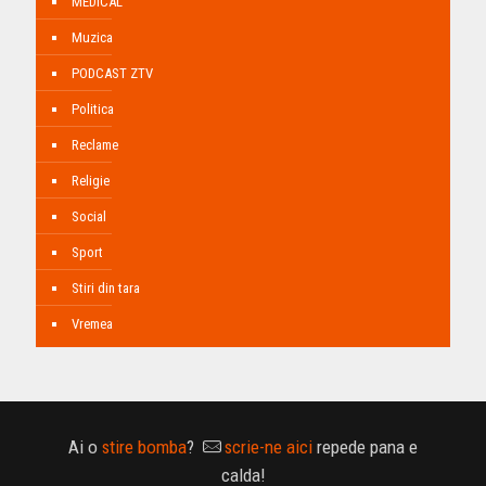
MEDICAL
Muzica
PODCAST ZTV
Politica
Reclame
Religie
Social
Sport
Stiri din tara
Vremea
Ai o
stire bomba
?
scrie-ne aici
repede pana e
calda!