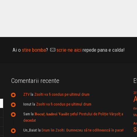
Ai o
stire bomba
?
scrie-ne aici
repede pana e calda!
Comentarii recente
E
20
ZTV
la
Zsolti va fi condus pe ultimul drum
A
Ionut
la
Zsolti va fi condus pe ultimul drum
da
Sam
la
𝐁𝐨𝐜𝐮ț 𝐀𝐧𝐝𝐫𝐞𝐢 𝐕𝐚𝐬𝐢𝐥e şeful Postului de Poliție Vârșolț a
Mu
decedat
An
S
Un_Baiat
la
Drum lin Zsolti. Dumnezeu sã te odihneascã în pace!