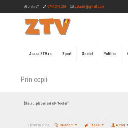
Ai o stire?
0744 247 263
zalautv@gmail.com
Acasa ZTV.ro
Sport
Social
Politica
Prin copii
[the_ad_placement id="footer"]
Filtreaza dupa
Categorii
Tag-uri
Autori