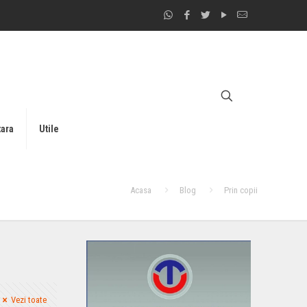
tara
Utile
Acasa
Blog
Prin copii
Vezi toate