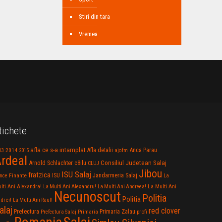
Stiri din tara
Vremea
tichete
afla ce s-a intamplat
Anca Parau
2014
Afla detalii
13
2015
ajofm
rdeal
Consiliul Judetean Salaj
Arnold Schlachter
c8ilu
CLUJ
Jibou
ISU Salaj
fratzica
Jandarmeria Salaj
Finante
ISU
nce
La
La Multi Ani
lti Ani Alexandra!
La Multi Ani Alexandru!
La Multi Ani Andreea!
Necunoscut
Politia
Politia
drei!
La Multi Ani Raul!
alaj
red clover
Prefectura
Primaria Zalau
profi
Prefectura Salaj
Primaria