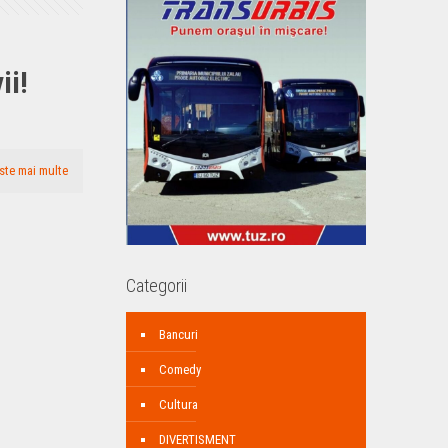
ii!
ste mai multe
Categorii
Bancuri
Comedy
Cultura
DIVERTISMENT