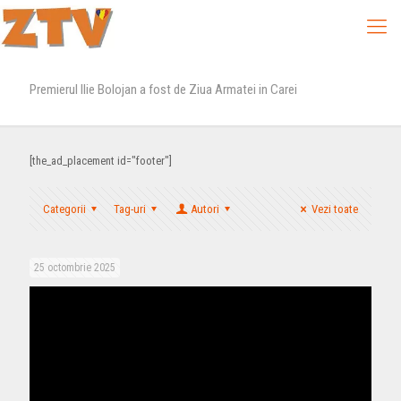
Premierul Ilie Bolojan a fost de Ziua Armatei in Carei
[the_ad_placement id="footer"]
Categorii
Tag-uri
Autori
Vezi toate
25 octombrie 2025