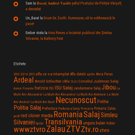
Sam
la
𝐁𝐨𝐜𝐮ț 𝐀𝐧𝐝𝐫𝐞𝐢 𝐕𝐚𝐬𝐢𝐥e şeful Postului de Poliție Vârșolț
a decedat
Un_Baiat
la
Drum lin Zsolti. Dumnezeu sã te odihneascã în
pace!
Ember stela
la
Irina Rimes a încântat publicul din Şimleu
Silvaniei, la Bathory Fest
Etichete
afla ce s-a intamplat
Anca Parau
2014
Afla detalii
2013
2015
ajofm
Ardeal
Consiliul Judetean Salaj
Arnold Schlachter
c8ilu
CLUJ
Jibou
ISU Salaj
fratzica
Jandarmeria Salaj
Finante
ISU
dance
La
La Multi
Multi Ani Alexandra!
La Multi Ani Alexandru!
La Multi Ani Andreea!
Necunoscut
Politia
Ani Andrei!
La Multi Ani Raul!
Politia Salaj
Prefectura
Primaria Zalau
Prefectura Salaj
Primaria
Salaj
Romania
Simleu
red clover media
profi
Transilvania
Silvaniei
unguru bulan
Video
Spital
Zalau
ZTV
wwwztvro
Ztv.ro
ztvro