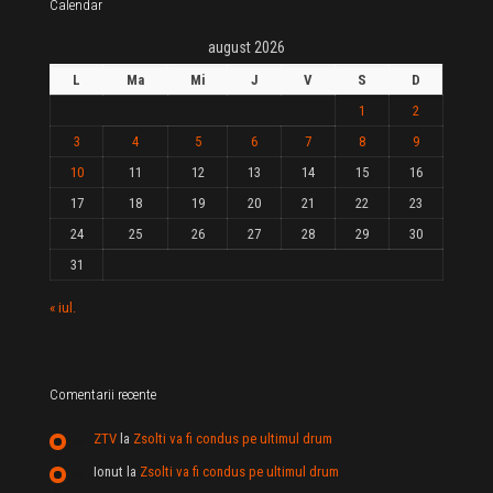
Calendar
august 2026
L
Ma
Mi
J
V
S
D
1
2
3
4
5
6
7
8
9
10
11
12
13
14
15
16
17
18
19
20
21
22
23
24
25
26
27
28
29
30
31
« iul.
Comentarii recente
ZTV
la
Zsolti va fi condus pe ultimul drum
Ionut
la
Zsolti va fi condus pe ultimul drum