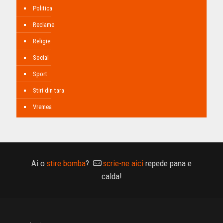
Politica
Reclame
Religie
Social
Sport
Stiri din tara
Vremea
Ai o
stire bomba
?
scrie-ne aici
repede pana e
calda!