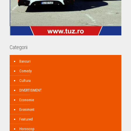
Categorii
Bancuri
Comedy
Cultura
DIVERTISMENT
Economie
Eveniment
Featured
Horoscop