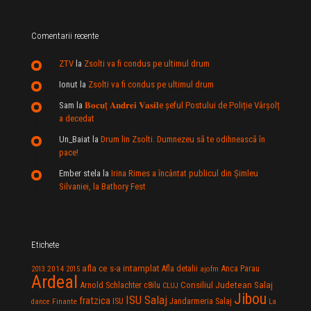
Comentarii recente
ZTV
la
Zsolti va fi condus pe ultimul drum
Ionut
la
Zsolti va fi condus pe ultimul drum
Sam
la
𝐁𝐨𝐜𝐮ț 𝐀𝐧𝐝𝐫𝐞𝐢 𝐕𝐚𝐬𝐢𝐥e şeful Postului de Poliție Vârșolț
a decedat
Un_Baiat
la
Drum lin Zsolti. Dumnezeu sã te odihneascã în
pace!
Ember stela
la
Irina Rimes a încântat publicul din Şimleu
Silvaniei, la Bathory Fest
Etichete
afla ce s-a intamplat
Anca Parau
2014
Afla detalii
2013
2015
ajofm
Ardeal
Consiliul Judetean Salaj
Arnold Schlachter
c8ilu
CLUJ
Jibou
ISU Salaj
fratzica
Jandarmeria Salaj
Finante
ISU
dance
La