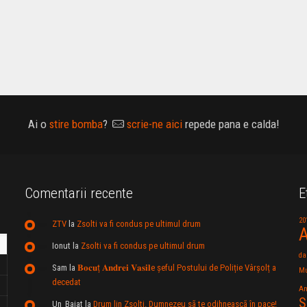
Ai o
stire bomba
?
scrie-ne aici
repede pana e calda!
Comentarii recente
E
20
ZTV
la
Zsolti va fi condus pe ultimul drum
A
Ionut
la
Zsolti va fi condus pe ultimul drum
da
Sam
la
𝐁𝐨𝐜𝐮ț 𝐀𝐧𝐝𝐫𝐞𝐢 𝐕𝐚𝐬𝐢𝐥e şeful Postului de Poliție Vârșolț a
Mu
decedat
An
S
Un_Baiat
la
Drum lin Zsolti. Dumnezeu sã te odihneascã în pace!