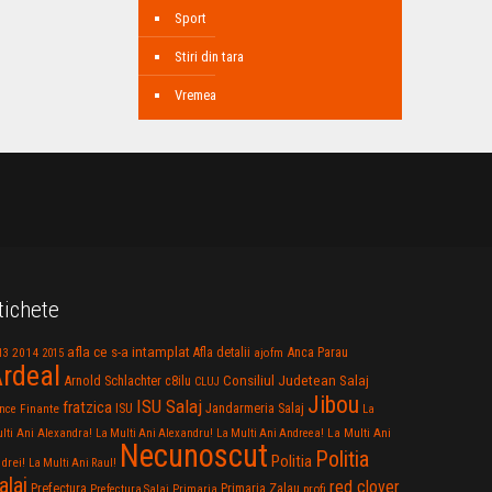
Sport
Stiri din tara
Vremea
tichete
afla ce s-a intamplat
Anca Parau
2014
Afla detalii
13
2015
ajofm
rdeal
Consiliul Judetean Salaj
Arnold Schlachter
c8ilu
CLUJ
Jibou
ISU Salaj
fratzica
Jandarmeria Salaj
Finante
ISU
nce
La
La Multi Ani
lti Ani Alexandra!
La Multi Ani Alexandru!
La Multi Ani Andreea!
Necunoscut
Politia
Politia
drei!
La Multi Ani Raul!
alaj
red clover
Prefectura
Primaria Zalau
profi
Prefectura Salaj
Primaria