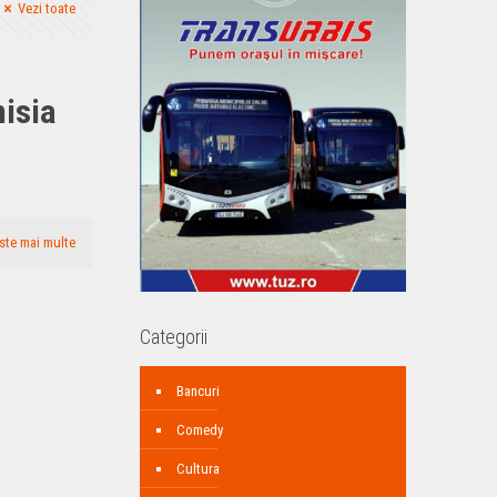
Vezi toate
misia
ste mai multe
Categorii
Bancuri
Comedy
Cultura