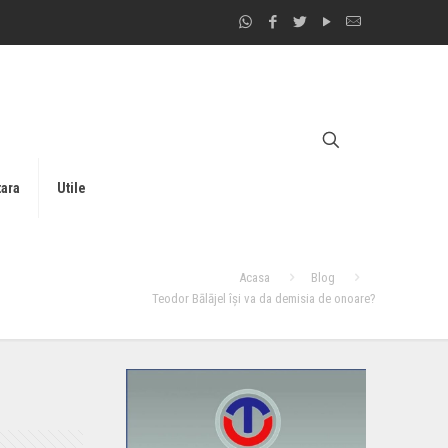
tara
Utile
Acasa
Blog
Teodor Bālājel îşi va da demisia de onoare?