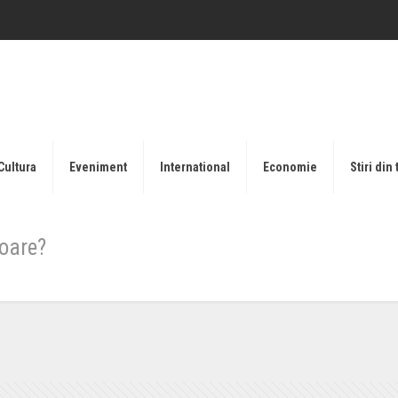
Cultura
Eveniment
International
Economie
Stiri din 
noare?