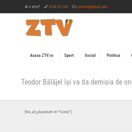
Ai o stire?
0744 247 263
zalautv@gmail.com
Acasa ZTV.ro
Sport
Social
Politica
Teodor Bālājel îşi va da demisia de o
[the_ad_placement id="footer"]