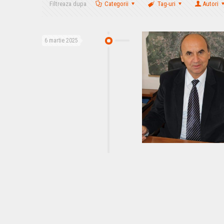
Filtreaza dupa
Categorii
Tag-uri
Autori
6 martie 2025