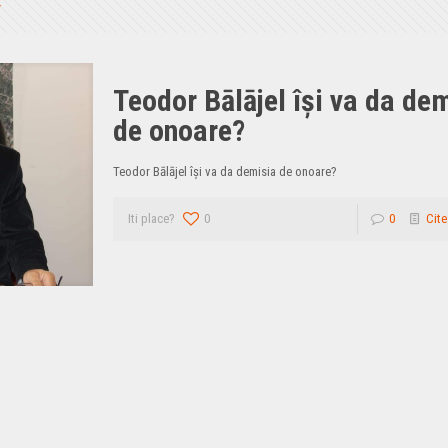
Teodor Bālājel îşi va da de
de onoare?
Teodor Bālājel îşi va da demisia de onoare?
Iti place?
0
0
Cite