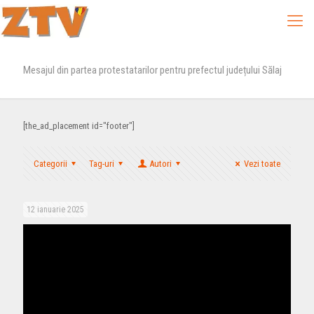
Mesajul din partea protestatarilor pentru prefectul județului Sălaj
[the_ad_placement id="footer"]
Categorii
Tag-uri
Autori
Vezi toate
12 ianuarie 2025