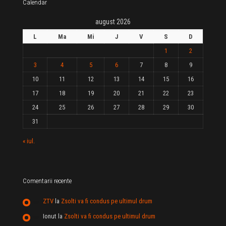
Calendar
august 2026
L
Ma
Mi
J
V
S
D
1
2
3
4
5
6
7
8
9
10
11
12
13
14
15
16
17
18
19
20
21
22
23
24
25
26
27
28
29
30
31
« iul.
Comentarii recente
ZTV
la
Zsolti va fi condus pe ultimul drum
Ionut
la
Zsolti va fi condus pe ultimul drum