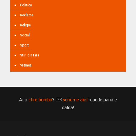
Politica
Reclame
Religie
Social
Sport
Stiri din tara
Vremea
Ai o
stire bomba
?
scrie-ne aici
repede pana e
calda!