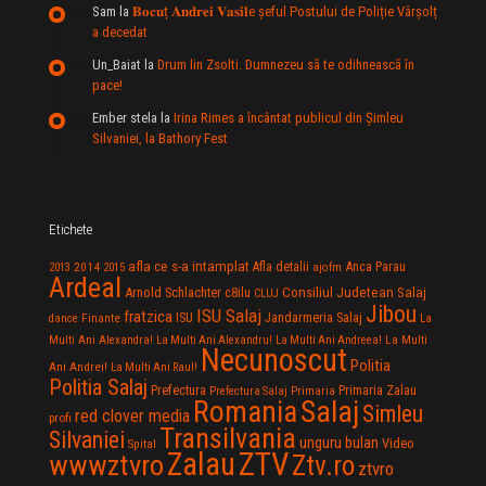
Sam
la
𝐁𝐨𝐜𝐮ț 𝐀𝐧𝐝𝐫𝐞𝐢 𝐕𝐚𝐬𝐢𝐥e şeful Postului de Poliție Vârșolț
a decedat
Un_Baiat
la
Drum lin Zsolti. Dumnezeu sã te odihneascã în
pace!
Ember stela
la
Irina Rimes a încântat publicul din Şimleu
Silvaniei, la Bathory Fest
Etichete
afla ce s-a intamplat
Anca Parau
2014
Afla detalii
2013
2015
ajofm
Ardeal
Consiliul Judetean Salaj
Arnold Schlachter
c8ilu
CLUJ
Jibou
ISU Salaj
fratzica
Jandarmeria Salaj
Finante
ISU
dance
La
La Multi
Multi Ani Alexandra!
La Multi Ani Alexandru!
La Multi Ani Andreea!
Necunoscut
Politia
Ani Andrei!
La Multi Ani Raul!
Politia Salaj
Prefectura
Primaria Zalau
Prefectura Salaj
Primaria
Salaj
Romania
Simleu
red clover media
profi
Transilvania
Silvaniei
unguru bulan
Video
Spital
Zalau
ZTV
wwwztvro
Ztv.ro
ztvro