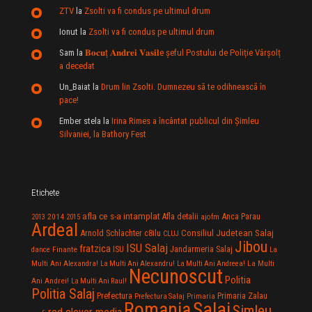
ZTV
la
Zsolti va fi condus pe ultimul drum
Ionut
la
Zsolti va fi condus pe ultimul drum
Sam
la
𝐁𝐨𝐜𝐮ț 𝐀𝐧𝐝𝐫𝐞𝐢 𝐕𝐚𝐬𝐢𝐥e şeful Postului de Poliție Vârșolț
a decedat
Un_Baiat
la
Drum lin Zsolti. Dumnezeu sã te odihneascã în
pace!
Ember stela
la
Irina Rimes a încântat publicul din Şimleu
Silvaniei, la Bathory Fest
Etichete
afla ce s-a intamplat
Anca Parau
2014
Afla detalii
2013
2015
ajofm
Ardeal
Consiliul Judetean Salaj
Arnold Schlachter
c8ilu
CLUJ
Jibou
ISU Salaj
fratzica
Jandarmeria Salaj
Finante
ISU
dance
La
La Multi
Multi Ani Alexandra!
La Multi Ani Alexandru!
La Multi Ani Andreea!
Necunoscut
Politia
Ani Andrei!
La Multi Ani Raul!
Politia Salaj
Prefectura
Primaria Zalau
Prefectura Salaj
Primaria
Salaj
Romania
Simleu