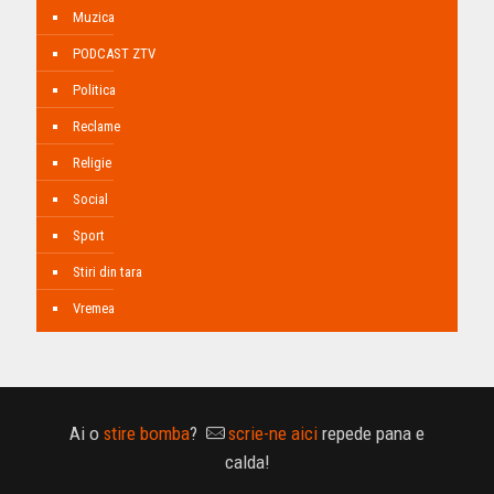
Muzica
PODCAST ZTV
Politica
Reclame
Religie
Social
Sport
Stiri din tara
Vremea
Ai o
stire bomba
?
scrie-ne aici
repede pana e
calda!