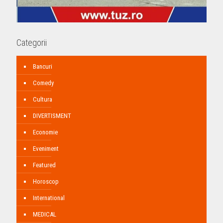
Categorii
Bancuri
Comedy
Cultura
DIVERTISMENT
Economie
Eveniment
Featured
Horoscop
International
MEDICAL