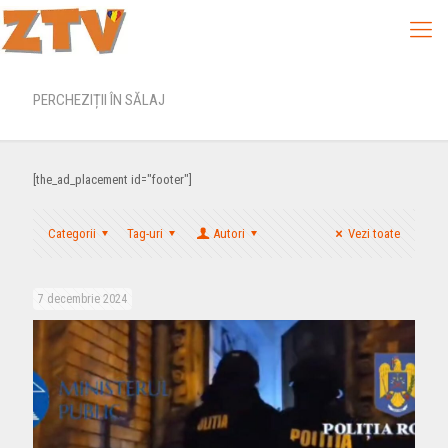
PERCHEZIȚII ÎN SĂLAJ
[the_ad_placement id="footer"]
Categorii
Tag-uri
Autori
Vezi toate
7 decembrie 2024