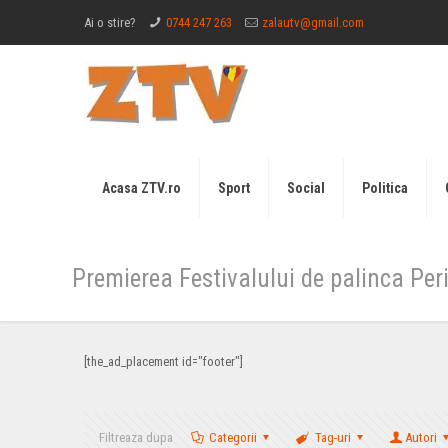
Ai o stire?
0744 247 263
zalautv@gmail.com
Acasa ZTV.ro
Sport
Social
Politica
Premierea Festivalului de palinca Peri
[the_ad_placement id="footer"]
Filtreaza dupa
Categorii
Tag-uri
Autori