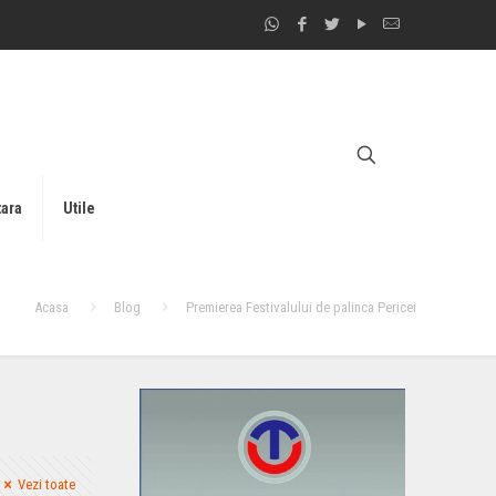
tara
Utile
Acasa
Blog
Premierea Festivalului de palinca Pericei
Vezi toate