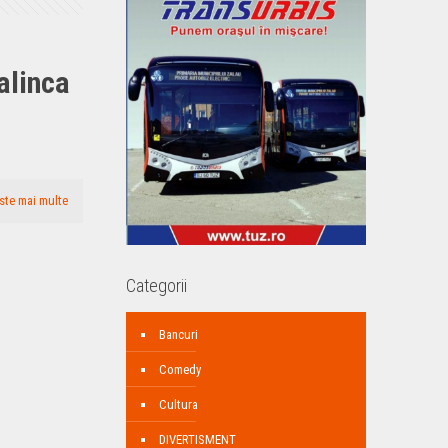
alinca
ste mai multe
Categorii
Bancuri
Comedy
Cultura
DIVERTISMENT