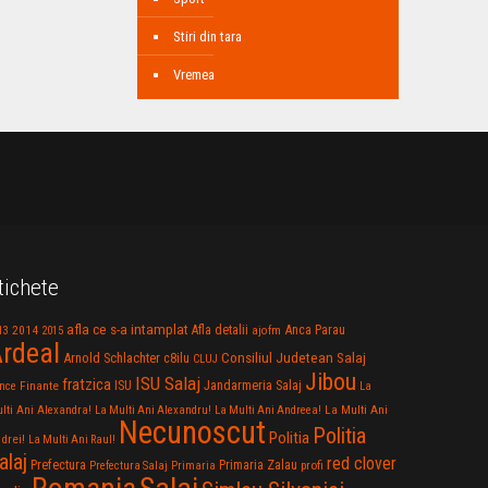
Stiri din tara
Vremea
tichete
afla ce s-a intamplat
Anca Parau
2014
Afla detalii
13
2015
ajofm
rdeal
Consiliul Judetean Salaj
Arnold Schlachter
c8ilu
CLUJ
Jibou
ISU Salaj
fratzica
Jandarmeria Salaj
Finante
ISU
nce
La
La Multi Ani
lti Ani Alexandra!
La Multi Ani Alexandru!
La Multi Ani Andreea!
Necunoscut
Politia
Politia
drei!
La Multi Ani Raul!
alaj
red clover
Prefectura
Primaria Zalau
profi
Prefectura Salaj
Primaria