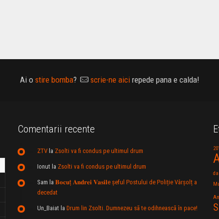
Ai o
stire bomba
?
scrie-ne aici
repede pana e calda!
Comentarii recente
E
20
ZTV
la
Zsolti va fi condus pe ultimul drum
A
Ionut
la
Zsolti va fi condus pe ultimul drum
da
Sam
la
𝐁𝐨𝐜𝐮ț 𝐀𝐧𝐝𝐫𝐞𝐢 𝐕𝐚𝐬𝐢𝐥e şeful Postului de Poliție Vârșolț a
Mu
decedat
An
S
Un_Baiat
la
Drum lin Zsolti. Dumnezeu sã te odihneascã în pace!