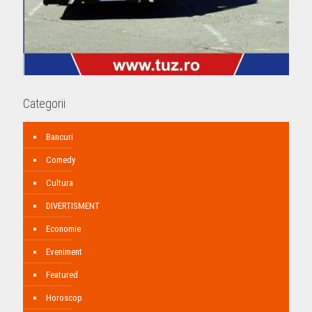
Categorii
Bancuri
Comedy
Cultura
DIVERTISMENT
Economie
Eveniment
Featured
Horoscop