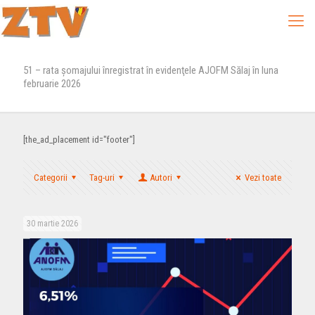
51 – rata şomajului înregistrat în evidenţele AJOFM Sălaj în luna
februarie 2026
[the_ad_placement id="footer"]
Categorii
Tag-uri
Autori
Vezi toate
30 martie 2026