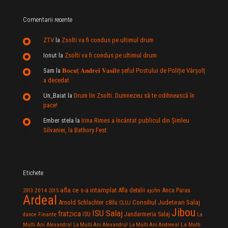
Comentarii recente
ZTV
la
Zsolti va fi condus pe ultimul drum
Ionut
la
Zsolti va fi condus pe ultimul drum
Sam
la
𝐁𝐨𝐜𝐮ț 𝐀𝐧𝐝𝐫𝐞𝐢 𝐕𝐚𝐬𝐢𝐥e şeful Postului de Poliție Vârșolț
a decedat
Un_Baiat
la
Drum lin Zsolti. Dumnezeu sã te odihneascã în
pace!
Ember stela
la
Irina Rimes a încântat publicul din Şimleu
Silvaniei, la Bathory Fest
Etichete
afla ce s-a intamplat
Anca Parau
2014
Afla detalii
2013
2015
ajofm
Ardeal
Consiliul Judetean Salaj
Arnold Schlachter
c8ilu
CLUJ
Jibou
ISU Salaj
fratzica
Jandarmeria Salaj
Finante
ISU
dance
La
La Multi
Multi Ani Alexandra!
La Multi Ani Alexandru!
La Multi Ani Andreea!