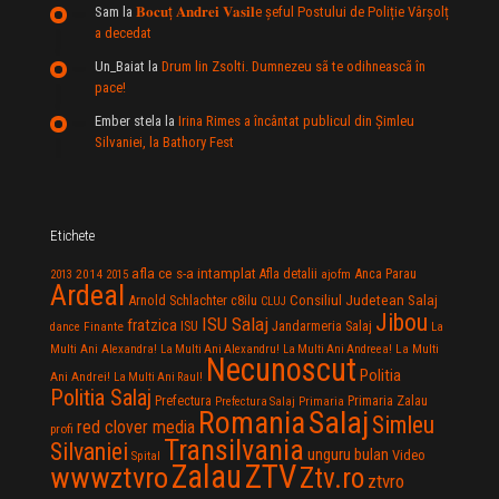
Sam
la
𝐁𝐨𝐜𝐮ț 𝐀𝐧𝐝𝐫𝐞𝐢 𝐕𝐚𝐬𝐢𝐥e şeful Postului de Poliție Vârșolț
a decedat
Un_Baiat
la
Drum lin Zsolti. Dumnezeu sã te odihneascã în
pace!
Ember stela
la
Irina Rimes a încântat publicul din Şimleu
Silvaniei, la Bathory Fest
Etichete
afla ce s-a intamplat
Anca Parau
2014
Afla detalii
2013
2015
ajofm
Ardeal
Consiliul Judetean Salaj
Arnold Schlachter
c8ilu
CLUJ
Jibou
ISU Salaj
fratzica
Jandarmeria Salaj
Finante
ISU
dance
La
La Multi
Multi Ani Alexandra!
La Multi Ani Alexandru!
La Multi Ani Andreea!
Necunoscut
Politia
Ani Andrei!
La Multi Ani Raul!
Politia Salaj
Prefectura
Primaria Zalau
Prefectura Salaj
Primaria
Salaj
Romania
Simleu
red clover media
profi
Transilvania
Silvaniei
unguru bulan
Video
Spital
Zalau
ZTV
wwwztvro
Ztv.ro
ztvro