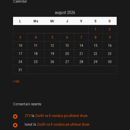
Calendar
august 2026
L
Ma
Mi
J
V
S
D
1
2
3
4
5
6
7
8
9
10
11
12
13
14
15
16
17
18
19
20
21
22
23
24
25
26
27
28
29
30
31
« iul.
Comentarii recente
ZTV
la
Zsolti va fi condus pe ultimul drum
Ionut
la
Zsolti va fi condus pe ultimul drum