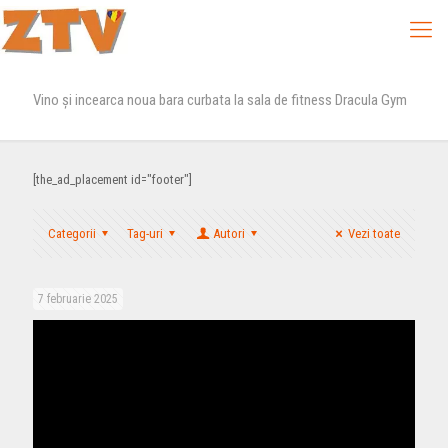
Vino și incearca noua bara curbata la sala de fitness Dracula Gym
[the_ad_placement id="footer"]
Categorii
Tag-uri
Autori
Vezi toate
7 februarie 2025