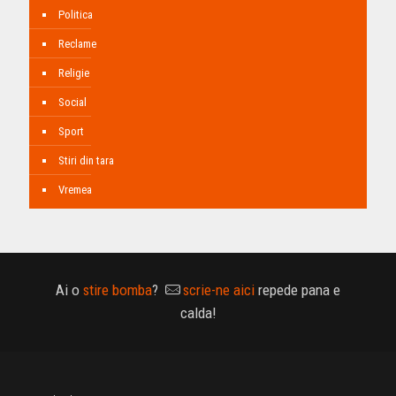
Politica
Reclame
Religie
Social
Sport
Stiri din tara
Vremea
Ai o
stire bomba
?
scrie-ne aici
repede pana e
calda!