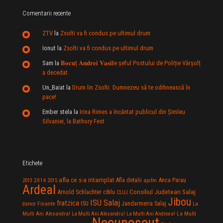
Comentarii recente
ZTV
la
Zsolti va fi condus pe ultimul drum
Ionut
la
Zsolti va fi condus pe ultimul drum
Sam
la
𝐁𝐨𝐜𝐮ț 𝐀𝐧𝐝𝐫𝐞𝐢 𝐕𝐚𝐬𝐢𝐥e şeful Postului de Poliție Vârșolț
a decedat
Un_Baiat
la
Drum lin Zsolti. Dumnezeu sã te odihneascã în
pace!
Ember stela
la
Irina Rimes a încântat publicul din Şimleu
Silvaniei, la Bathory Fest
Etichete
afla ce s-a intamplat
Anca Parau
2014
Afla detalii
2013
2015
ajofm
Ardeal
Consiliul Judetean Salaj
Arnold Schlachter
c8ilu
CLUJ
Jibou
ISU Salaj
fratzica
Jandarmeria Salaj
Finante
ISU
dance
La
La Multi
Multi Ani Alexandra!
La Multi Ani Alexandru!
La Multi Ani Andreea!
Necunoscut