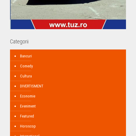
Categorii
Bancuri
Comedy
Cultura
DIVERTISMENT
Economie
Eveniment
Featured
Horoscop