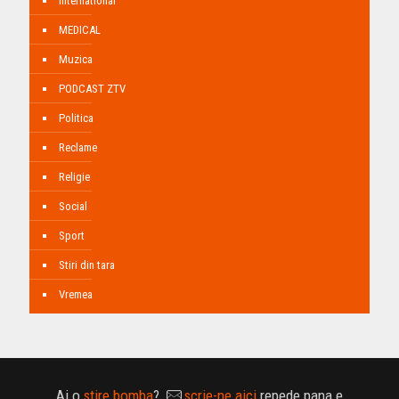
International
MEDICAL
Muzica
PODCAST ZTV
Politica
Reclame
Religie
Social
Sport
Stiri din tara
Vremea
Ai o
stire bomba
?
scrie-ne aici
repede pana e