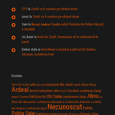
ZTV
la
Zsolti va fi condus pe ultimul drum
Ionut
la
Zsolti va fi condus pe ultimul drum
Sam
la
𝐁𝐨𝐜𝐮ț 𝐀𝐧𝐝𝐫𝐞𝐢 𝐕𝐚𝐬𝐢𝐥e şeful Postului de Poliție Vârșolț
a decedat
Un_Baiat
la
Drum lin Zsolti. Dumnezeu sã te odihneascã în
pace!
Ember stela
la
Irina Rimes a încântat publicul din Şimleu
Silvaniei, la Bathory Fest
Etichete
afla ce s-a intamplat
Anca Parau
2014
Afla detalii
2013
2015
ajofm
Ardeal
Consiliul Judetean Salaj
Arnold Schlachter
c8ilu
CLUJ
Jibou
ISU Salaj
fratzica
Jandarmeria Salaj
Finante
ISU
dance
La
La Multi
Multi Ani Alexandra!
La Multi Ani Alexandru!
La Multi Ani Andreea!
Necunoscut
Politia
Ani Andrei!
La Multi Ani Raul!
Politia Salaj
Prefectura
Primaria Zalau
Prefectura Salaj
Primaria