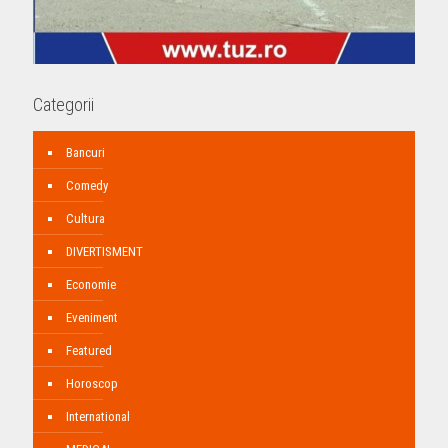
Categorii
Bancuri
Comedy
Cultura
DIVERTISMENT
Economie
Eveniment
Featured
Horoscop
International