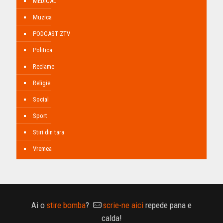
MEDICAL
Muzica
PODCAST ZTV
Politica
Reclame
Religie
Social
Sport
Stiri din tara
Vremea
Ai o
stire bomba
?
scrie-ne aici
repede pana e
calda!