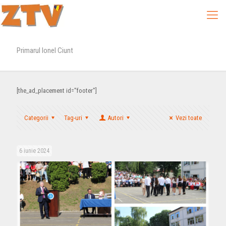
Primarul Ionel Ciunt
[the_ad_placement id="footer"]
Categorii
Tag-uri
Autori
Vezi toate
6 iunie 2024