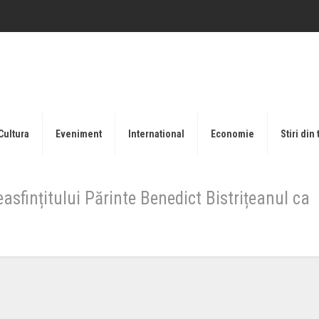
Cultura
Eveniment
International
Economie
Stiri din 
sfințitului Părinte Benedict Bistrițeanul ca