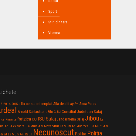
Social
Sport
Stiri din tara
Vremea
tichete
afla ce s-a intamplat
Anca Parau
2014
Afla detalii
13
2015
ajofm
rdeal
Consiliul Judetean Salaj
Arnold Schlachter
c8ilu
CLUJ
Jibou
ISU Salaj
fratzica
Jandarmeria Salaj
Finante
ISU
nce
La
La Multi Ani
lti Ani Alexandra!
La Multi Ani Alexandru!
La Multi Ani Andreea!
Necunoscut
Politia
Politia
drei!
La Multi Ani Raul!