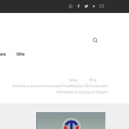
tara
Utile
Acasa
Blog
Duminică va avea loc întronizarea Preasfințitului Părinte Benedict
Bistrițeanul ca Episcop al Sălajului