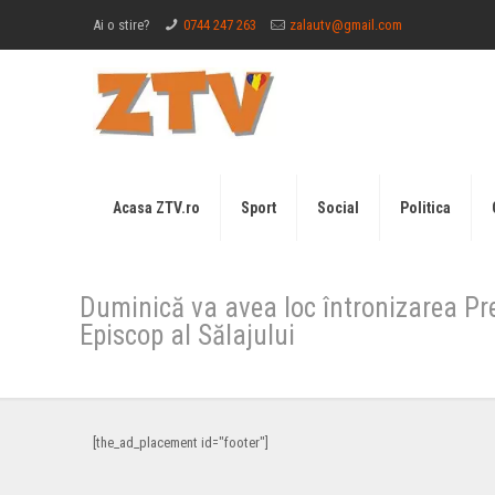
Ai o stire?
0744 247 263
zalautv@gmail.com
Acasa ZTV.ro
Sport
Social
Politica
Duminică va avea loc întronizarea Prea
Episcop al Sălajului
[the_ad_placement id="footer"]