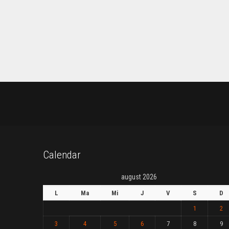
Calendar
august 2026
L
Ma
Mi
J
V
S
D
1
2
3
4
5
6
7
8
9