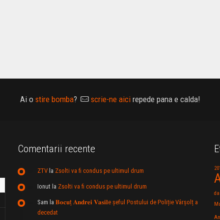
Ai o
stire bomba
?
scrie-ne aici
repede pana e calda!
Comentarii recente
E
20
ZTV
la
Zsolti va fi condus pe ultimul drum
A
Ionut
la
Zsolti va fi condus pe ultimul drum
da
Sam
la
𝐁𝐨𝐜𝐮ț 𝐀𝐧𝐝𝐫𝐞𝐢 𝐕𝐚𝐬𝐢𝐥e şeful Postului de Poliție Vârșolț a
Mu
decedat
An