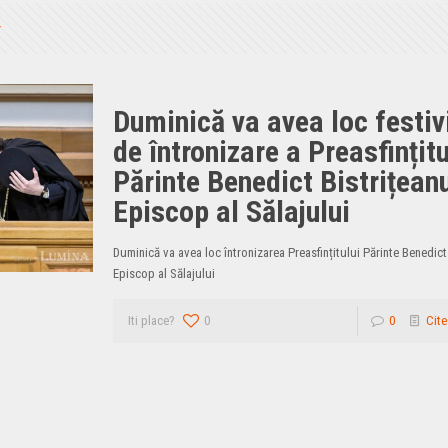
Duminică va avea loc festiv
de întronizare a Preasfințitu
Părinte Benedict Bistrițean
Episcop al Sălajului
Duminică va avea loc întronizarea Preasfințitului Părinte Benedict
Episcop al Sălajului
Iti place?
0
0
Cite