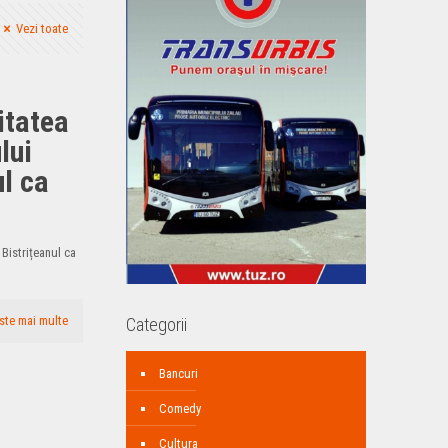
Vezi toate
itatea
lui
ul ca
 Bistrițeanul ca
ste mai multe
Categorii
Bancuri
Comedy
Cultura