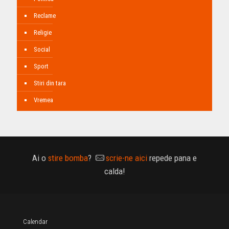
Reclame
Religie
Social
Sport
Stiri din tara
Vremea
Ai o
stire bomba
?
scrie-ne aici
repede pana e
calda!
Calendar