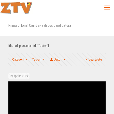
Primarul Ionel Ciunt si-a depus candidatura
[the_ad_placement id="footer"]
Categorii
Tag-uri
Autori
Vezi toate
29 aprilie 2024