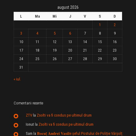
august 2026
L
Ma
Mi
J
V
S
D
1
2
3
4
5
6
7
8
9
10
11
12
13
14
15
16
17
18
19
20
21
22
23
24
25
26
27
28
29
30
31
« iul.
Comentarii recente
ZTV
la
Zsolti va fi condus pe ultimul drum
Ionut
la
Zsolti va fi condus pe ultimul drum
Sam
la
𝐁𝐨𝐜𝐮ț 𝐀𝐧𝐝𝐫𝐞𝐢 𝐕𝐚𝐬𝐢𝐥e şeful Postului de Poliție Vârșolț