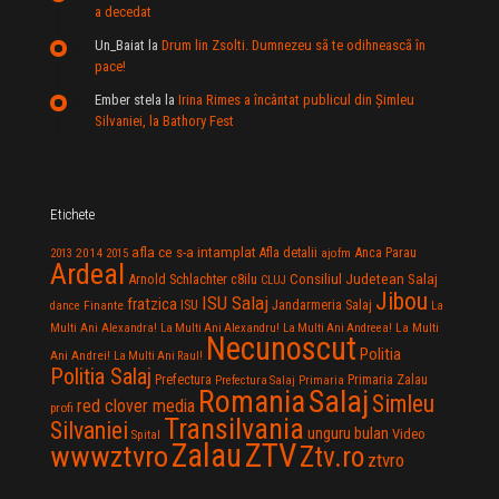
a decedat
Un_Baiat
la
Drum lin Zsolti. Dumnezeu sã te odihneascã în
pace!
Ember stela
la
Irina Rimes a încântat publicul din Şimleu
Silvaniei, la Bathory Fest
Etichete
afla ce s-a intamplat
Anca Parau
2014
Afla detalii
2013
2015
ajofm
Ardeal
Consiliul Judetean Salaj
Arnold Schlachter
c8ilu
CLUJ
Jibou
ISU Salaj
fratzica
Jandarmeria Salaj
Finante
ISU
dance
La
La Multi
Multi Ani Alexandra!
La Multi Ani Alexandru!
La Multi Ani Andreea!
Necunoscut
Politia
Ani Andrei!
La Multi Ani Raul!
Politia Salaj
Prefectura
Primaria Zalau
Prefectura Salaj
Primaria
Salaj
Romania
Simleu
red clover media
profi
Transilvania
Silvaniei
unguru bulan
Video
Spital
Zalau
ZTV
wwwztvro
Ztv.ro
ztvro