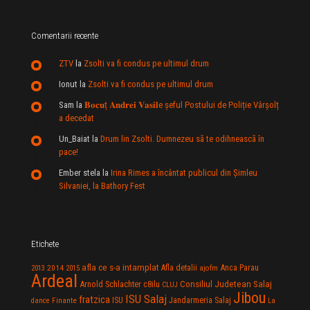
Comentarii recente
ZTV
la
Zsolti va fi condus pe ultimul drum
Ionut
la
Zsolti va fi condus pe ultimul drum
Sam
la
𝐁𝐨𝐜𝐮ț 𝐀𝐧𝐝𝐫𝐞𝐢 𝐕𝐚𝐬𝐢𝐥e şeful Postului de Poliție Vârșolț
a decedat
Un_Baiat
la
Drum lin Zsolti. Dumnezeu sã te odihneascã în
pace!
Ember stela
la
Irina Rimes a încântat publicul din Şimleu
Silvaniei, la Bathory Fest
Etichete
afla ce s-a intamplat
Anca Parau
2014
Afla detalii
2013
2015
ajofm
Ardeal
Consiliul Judetean Salaj
Arnold Schlachter
c8ilu
CLUJ
Jibou
ISU Salaj
fratzica
Jandarmeria Salaj
Finante
ISU
dance
La