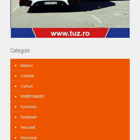
Categorii
Bancuri
Comedy
Cultura
DIVERTISMENT
Economie
Eveniment
Featured
Horoscop