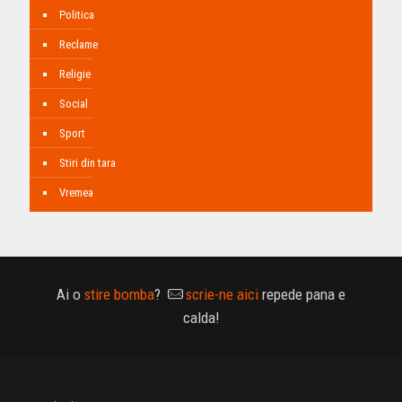
Politica
Reclame
Religie
Social
Sport
Stiri din tara
Vremea
Ai o
stire bomba
?
scrie-ne aici
repede pana e
calda!