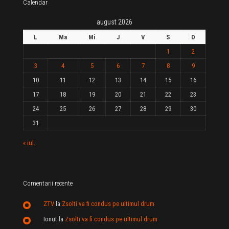
Calendar
august 2026
L
Ma
Mi
J
V
S
D
1
2
3
4
5
6
7
8
9
10
11
12
13
14
15
16
17
18
19
20
21
22
23
24
25
26
27
28
29
30
31
« iul.
Comentarii recente
ZTV
la
Zsolti va fi condus pe ultimul drum
Ionut
la
Zsolti va fi condus pe ultimul drum