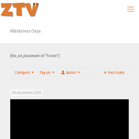
Mănăstirea Oașa
[the_ad_placement id="footer"]
Categorii
Tag-uri
Autori
Vezi toate
28 decembrie 2025