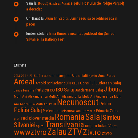
Sam
la
𝐁𝐨𝐜𝐮ț 𝐀𝐧𝐝𝐫𝐞𝐢 𝐕𝐚𝐬𝐢𝐥e şeful Postului de Poliție Vârșolț
a decedat
Un_Baiat
la
Drum lin Zsolti. Dumnezeu sã te odihneascã în
pace!
Ember stela
la
Irina Rimes a încântat publicul din Şimleu
Silvaniei, la Bathory Fest
Etichete
afla ce s-a intamplat
Anca Parau
2014
Afla detalii
2013
2015
ajofm
Ardeal
Consiliul Judetean Salaj
Arnold Schlachter
c8ilu
CLUJ
Jibou
ISU Salaj
fratzica
Jandarmeria Salaj
Finante
ISU
dance
La
La Multi
Multi Ani Alexandra!
La Multi Ani Alexandru!
La Multi Ani Andreea!
Necunoscut
Politia
Ani Andrei!
La Multi Ani Raul!
Politia Salaj
Prefectura
Primaria Zalau
Prefectura Salaj
Primaria
Salaj
Romania
Simleu
red clover media
profi
Transilvania
Silvaniei
unguru bulan
Video
Spital
Zalau
ZTV
wwwztvro
Ztv.ro
ztvro