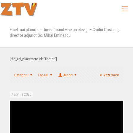
E cel mai plācut sentiment când vine un elev şi – Ovidiu Costinaş
director adjunct Sc. Mihai Eminescu
[the_ad_placement id="footer"]
Categorii
Tag-uri
Autori
Vezi toate
7 aprilie 2026