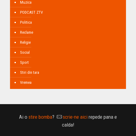
Muzica
PODCAST ZTV
Politica
Reclame
Religie
Social
Sport
Stiri din tara
Vremea
Ai o
stire bomba
?
scrie-ne aici
repede pana e
calda!