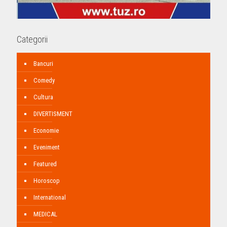
Categorii
Bancuri
Comedy
Cultura
DIVERTISMENT
Economie
Eveniment
Featured
Horoscop
International
MEDICAL