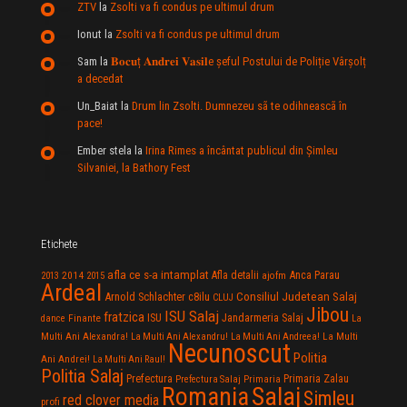
ZTV
la
Zsolti va fi condus pe ultimul drum
Ionut
la
Zsolti va fi condus pe ultimul drum
Sam
la
𝐁𝐨𝐜𝐮ț 𝐀𝐧𝐝𝐫𝐞𝐢 𝐕𝐚𝐬𝐢𝐥e şeful Postului de Poliție Vârșolț
a decedat
Un_Baiat
la
Drum lin Zsolti. Dumnezeu sã te odihneascã în
pace!
Ember stela
la
Irina Rimes a încântat publicul din Şimleu
Silvaniei, la Bathory Fest
Etichete
afla ce s-a intamplat
Anca Parau
2014
Afla detalii
2013
2015
ajofm
Ardeal
Consiliul Judetean Salaj
Arnold Schlachter
c8ilu
CLUJ
Jibou
ISU Salaj
fratzica
Jandarmeria Salaj
Finante
ISU
dance
La
La Multi
Multi Ani Alexandra!
La Multi Ani Alexandru!
La Multi Ani Andreea!
Necunoscut
Politia
Ani Andrei!
La Multi Ani Raul!
Politia Salaj
Prefectura
Primaria Zalau
Prefectura Salaj
Primaria
Salaj
Romania
Simleu
red clover media
profi