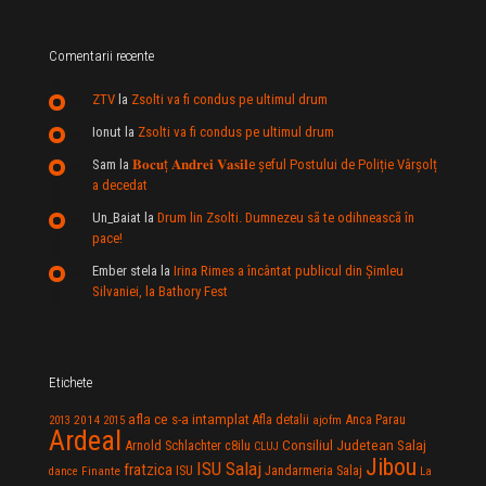
Comentarii recente
ZTV
la
Zsolti va fi condus pe ultimul drum
Ionut
la
Zsolti va fi condus pe ultimul drum
Sam
la
𝐁𝐨𝐜𝐮ț 𝐀𝐧𝐝𝐫𝐞𝐢 𝐕𝐚𝐬𝐢𝐥e şeful Postului de Poliție Vârșolț
a decedat
Un_Baiat
la
Drum lin Zsolti. Dumnezeu sã te odihneascã în
pace!
Ember stela
la
Irina Rimes a încântat publicul din Şimleu
Silvaniei, la Bathory Fest
Etichete
afla ce s-a intamplat
Anca Parau
2014
Afla detalii
2013
2015
ajofm
Ardeal
Consiliul Judetean Salaj
Arnold Schlachter
c8ilu
CLUJ
Jibou
ISU Salaj
fratzica
Jandarmeria Salaj
Finante
ISU
dance
La