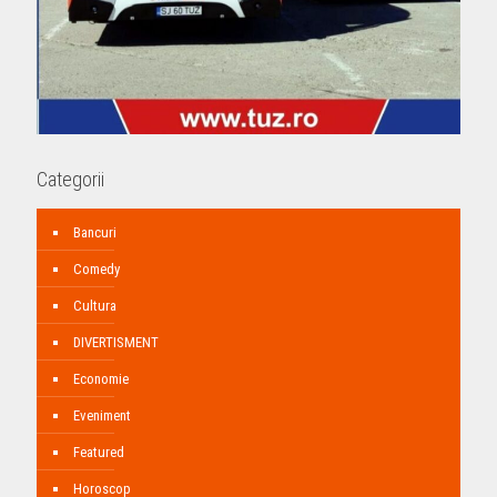
Categorii
Bancuri
Comedy
Cultura
DIVERTISMENT
Economie
Eveniment
Featured
Horoscop