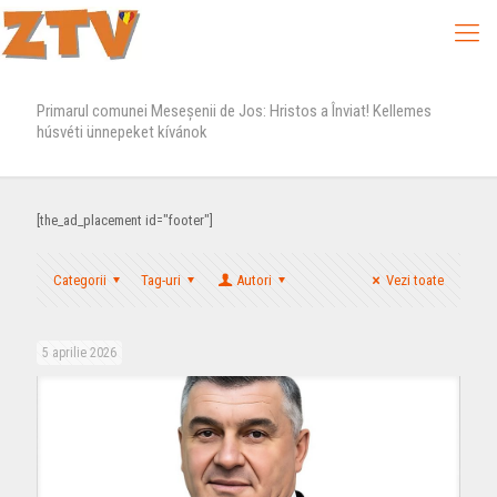
Primarul comunei Meseșenii de Jos: Hristos a Înviat! Kellemes
húsvéti ünnepeket kívánok
[the_ad_placement id="footer"]
Categorii
Tag-uri
Autori
Vezi toate
5 aprilie 2026