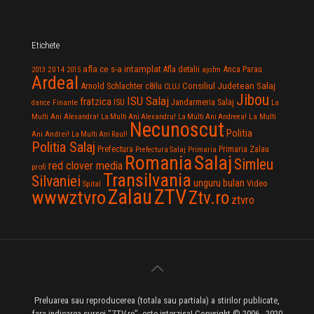
Etichete
afla ce s-a intamplat
Anca Parau
2014
Afla detalii
2013
2015
ajofm
Ardeal
Consiliul Judetean Salaj
Arnold Schlachter
c8ilu
CLUJ
Jibou
ISU Salaj
fratzica
Jandarmeria Salaj
Finante
ISU
dance
La
La Multi
Multi Ani Alexandra!
La Multi Ani Alexandru!
La Multi Ani Andreea!
Necunoscut
Politia
Ani Andrei!
La Multi Ani Raul!
Politia Salaj
Prefectura
Primaria Zalau
Prefectura Salaj
Primaria
Salaj
Romania
Simleu
red clover media
profi
Transilvania
Silvaniei
unguru bulan
Video
Spital
Zalau
ZTV
wwwztvro
Ztv.ro
ztvro
Preluarea sau reproducerea (totala sau partiala) a stirilor publicate,
fara indicarea sursei "ZTV.ro", este interzisa! Copyright © 2006 - 2020