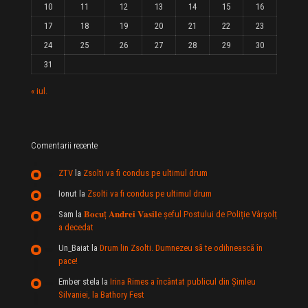
10
11
12
13
14
15
16
17
18
19
20
21
22
23
24
25
26
27
28
29
30
31
« iul.
Comentarii recente
ZTV
la
Zsolti va fi condus pe ultimul drum
Ionut
la
Zsolti va fi condus pe ultimul drum
Sam
la
𝐁𝐨𝐜𝐮ț 𝐀𝐧𝐝𝐫𝐞𝐢 𝐕𝐚𝐬𝐢𝐥e şeful Postului de Poliție Vârșolț
a decedat
Un_Baiat
la
Drum lin Zsolti. Dumnezeu sã te odihneascã în
pace!
Ember stela
la
Irina Rimes a încântat publicul din Şimleu
Silvaniei, la Bathory Fest