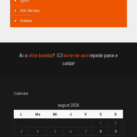
Sport
Stiri din tara
Vremea
Ai o
stire bomba
?
scrie-ne aici
repede pana e
calda!
Calendar
august 2026
L
Ma
Mi
J
V
S
D
1
2
3
4
5
6
7
8
9