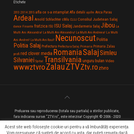
Etichete
afla ce s-a intamplat
Anca Parau
2014
Afla detalii
2013
2015
ajofm
Ardeal
Consiliul Judetean Salaj
Arnold Schlachter
c8ilu
CLUJ
Jibou
ISU Salaj
fratzica
Jandarmeria Salaj
Finante
ISU
dance
La
La Multi
Multi Ani Alexandra!
La Multi Ani Alexandru!
La Multi Ani Andreea!
Necunoscut
Politia
Ani Andrei!
La Multi Ani Raul!
Politia Salaj
Prefectura
Primaria Zalau
Prefectura Salaj
Primaria
Salaj
Romania
Simleu
red clover media
profi
Transilvania
Silvaniei
unguru bulan
Video
Spital
Zalau
ZTV
wwwztvro
Ztv.ro
ztvro
Preluarea sau reproducerea (totala sau partiala) a stirilor publicate,
fara indicarea sursei "ZTV.ro", este interzisa! Copyright © 2006 - 2020
ZTV.ro - Televiziune pe Internet - Zalau TV
Acest site web folosește cookie-uri pentru a vă îmbunătăți experiența.
Vom presupune că sunteți de acord cu asta, dar puteți renunța dacă