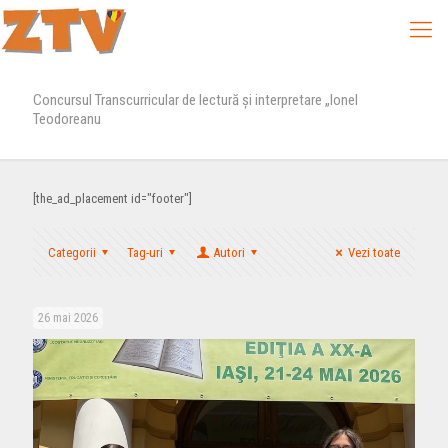
Concursul Transcurricular de lectură și interpretare „Ionel
Teodoreanu
[the_ad_placement id="footer"]
Categorii
Tag-uri
Autori
Vezi toate
26 mai 2026