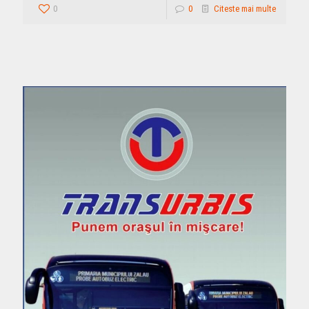
0
0
Citeste mai multe