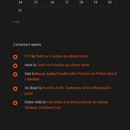
24
25
26
27
28
29
30
31
« iul.
Comentarii recente
ZTV
la
Zsolti va fi condus pe ultimul drum
Ionut
la
Zsolti va fi condus pe ultimul drum
Sam
la
𝐁𝐨𝐜𝐮ț 𝐀𝐧𝐝𝐫𝐞𝐢 𝐕𝐚𝐬𝐢𝐥e şeful Postului de Poliție Vârșolț
a decedat
Un_Baiat
la
Drum lin Zsolti. Dumnezeu sã te odihneascã în
pace!
Ember stela
la
Irina Rimes a încântat publicul din Şimleu
Silvaniei, la Bathory Fest