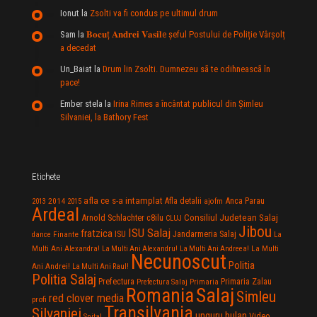
Ionut
la
Zsolti va fi condus pe ultimul drum
Sam
la
𝐁𝐨𝐜𝐮ț 𝐀𝐧𝐝𝐫𝐞𝐢 𝐕𝐚𝐬𝐢𝐥e şeful Postului de Poliție Vârșolț
a decedat
Un_Baiat
la
Drum lin Zsolti. Dumnezeu sã te odihneascã în
pace!
Ember stela
la
Irina Rimes a încântat publicul din Şimleu
Silvaniei, la Bathory Fest
Etichete
afla ce s-a intamplat
Anca Parau
2014
Afla detalii
2013
2015
ajofm
Ardeal
Consiliul Judetean Salaj
Arnold Schlachter
c8ilu
CLUJ
Jibou
ISU Salaj
fratzica
Jandarmeria Salaj
Finante
ISU
dance
La
La Multi
Multi Ani Alexandra!
La Multi Ani Alexandru!
La Multi Ani Andreea!
Necunoscut
Politia
Ani Andrei!
La Multi Ani Raul!
Politia Salaj
Prefectura
Primaria Zalau
Prefectura Salaj
Primaria
Salaj
Romania
Simleu
red clover media
profi
Transilvania
Silvaniei
unguru bulan
Video
Spital