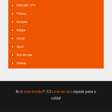
PODCAST ZTV
Politica
Reclame
Religie
Social
Sport
Stiri din tara
Vremea
Ai o
stire bomba
?
scrie-ne aici
repede pana e
calda!