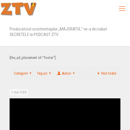
Producatorul scrutmetrajului „MAJORATUL” ne-a dezvaluit
SECRETELE la PODCAST ZTV
[the_ad_placement id="footer"]
Categorii
Tag-uri
Autori
Vezi toate
1 mai 2026