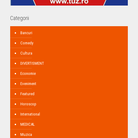
Categorii
Bancuri
Comedy
Cultura
DIVERTISMENT
Economie
Eveniment
Featured
Horoscop
International
MEDICAL
Muzica