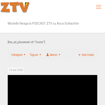
Michelle Neaga la PODCAST ZTV cu Anca Schlachter
[the_ad_placement id="footer"]
Categorii
Tag-uri
Autori
Vezi toate
14 mai 2026