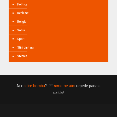
Politica
Reclame
Religie
Social
Sport
Stiri din tara
Vremea
Ai o
stire bomba
?
scrie-ne aici
repede pana e
calda!