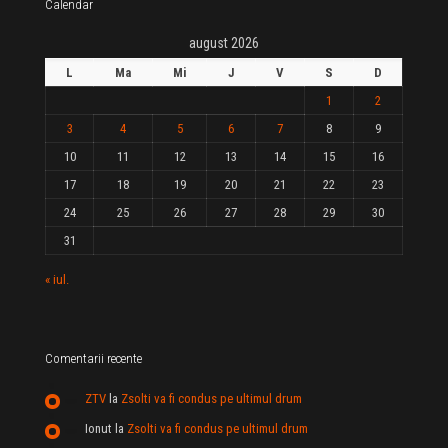
Calendar
august 2026
L
Ma
Mi
J
V
S
D
1
2
3
4
5
6
7
8
9
10
11
12
13
14
15
16
17
18
19
20
21
22
23
24
25
26
27
28
29
30
31
« iul.
Comentarii recente
ZTV
la
Zsolti va fi condus pe ultimul drum
Ionut
la
Zsolti va fi condus pe ultimul drum