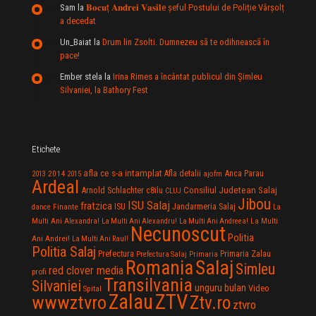
Sam
la
𝐁𝐨𝐜𝐮ț 𝐀𝐧𝐝𝐫𝐞𝐢 𝐕𝐚𝐬𝐢𝐥e şeful Postului de Poliție Vârșolț
a decedat
Un_Baiat
la
Drum lin Zsolti. Dumnezeu sã te odihneascã în
pace!
Ember stela
la
Irina Rimes a încântat publicul din Şimleu
Silvaniei, la Bathory Fest
Etichete
afla ce s-a intamplat
Anca Parau
2014
Afla detalii
2013
2015
ajofm
Ardeal
Consiliul Judetean Salaj
Arnold Schlachter
c8ilu
CLUJ
Jibou
ISU Salaj
fratzica
Jandarmeria Salaj
Finante
ISU
dance
La
La Multi
Multi Ani Alexandra!
La Multi Ani Alexandru!
La Multi Ani Andreea!
Necunoscut
Politia
Ani Andrei!
La Multi Ani Raul!
Politia Salaj
Prefectura
Primaria Zalau
Prefectura Salaj
Primaria
Salaj
Romania
Simleu
red clover media
profi
Transilvania
Silvaniei
unguru bulan
Video
Spital
Zalau
ZTV
wwwztvro
Ztv.ro
ztvro