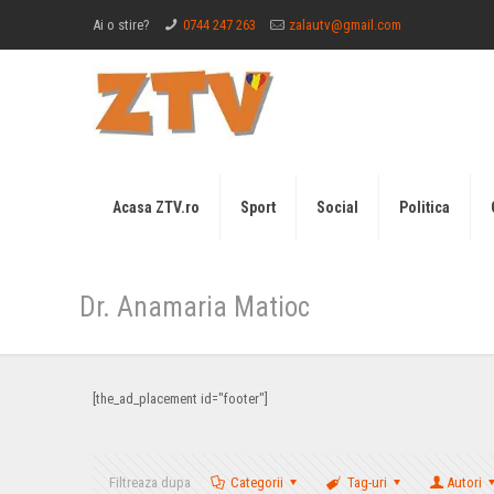
Ai o stire?
0744 247 263
zalautv@gmail.com
Acasa ZTV.ro
Sport
Social
Politica
Dr. Anamaria Matioc
[the_ad_placement id="footer"]
Filtreaza dupa
Categorii
Tag-uri
Autori