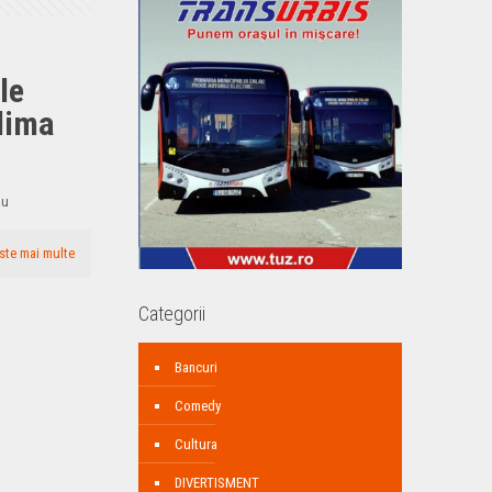
le
dima
ãu
ste mai multe
Categorii
Bancuri
Comedy
Cultura
DIVERTISMENT