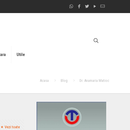
tara
Utile
Acasa
Blog
Dr. Anamaria Matioc
Vezi toate