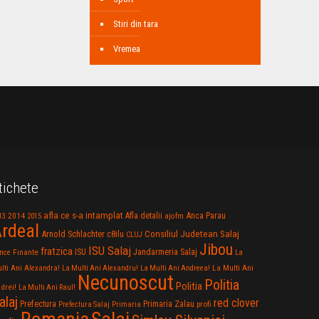
Stiri din tara
Vremea
tichete
afla ce s-a intamplat
Anca Parau
2014
Afla detalii
13
2015
ajofm
rdeal
Consiliul Judetean Salaj
Arnold Schlachter
c8ilu
CLUJ
Jibou
ISU Salaj
fratzica
Jandarmeria Salaj
Finante
ISU
nce
La
La Multi Ani
lti Ani Alexandra!
La Multi Ani Alexandru!
La Multi Ani Andreea!
Necunoscut
Politia
Politia
drei!
La Multi Ani Raul!
alaj
red clover
Prefectura
Primaria Zalau
profi
Prefectura Salaj
Primaria