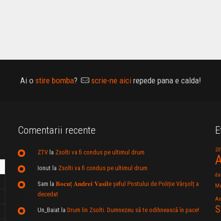
Ai o
stire bomba
?
scrie-ne aici
repede pana e calda!
Comentarii recente
E
20
ZTV
la
Zsolti va fi condus pe ultimul drum
A
Ionut
la
Zsolti va fi condus pe ultimul drum
da
Sam
la
𝐁𝐨𝐜𝐮ț 𝐀𝐧𝐝𝐫𝐞𝐢 𝐕𝐚𝐬𝐢𝐥e şeful Postului de Poliție Vârșolț a
Mu
decedat
An
S
Un_Baiat
la
Drum lin Zsolti. Dumnezeu sã te odihneascã în pace!