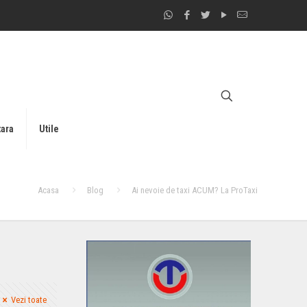
tara
Utile
Acasa
Blog
Ai nevoie de taxi ACUM? La ProTaxi
Vezi toate