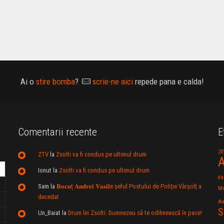
Ai o
stire bomba
?
scrie-ne aici
repede pana e calda!
Comentarii recente
E
20
ZTV
la
Zsolti va fi condus pe ultimul drum
A
Ionut
la
Zsolti va fi condus pe ultimul drum
da
Sam
la
𝐁𝐨𝐜𝐮ț 𝐀𝐧𝐝𝐫𝐞𝐢 𝐕𝐚𝐬𝐢𝐥e şeful Postului de Poliție Vârșolț a
Mu
decedat
An
S
Un_Baiat
la
Drum lin Zsolti. Dumnezeu sã te odihneascã în pace!