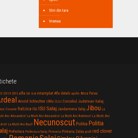
Stiri din tara
Vremea
tichete
afla ce s-a intamplat
Anca Parau
2014
Afla detalii
13
2015
ajofm
rdeal
Consiliul Judetean Salaj
Arnold Schlachter
c8ilu
CLUJ
Jibou
ISU Salaj
fratzica
Jandarmeria Salaj
Finante
ISU
nce
La
La Multi Ani
lti Ani Alexandra!
La Multi Ani Alexandru!
La Multi Ani Andreea!
Necunoscut
Politia
Politia
drei!
La Multi Ani Raul!
alaj
red clover
Prefectura
Primaria Zalau
profi
Prefectura Salaj
Primaria