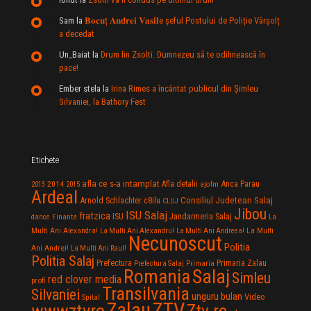
Sam
la
𝐁𝐨𝐜𝐮ț 𝐀𝐧𝐝𝐫𝐞𝐢 𝐕𝐚𝐬𝐢𝐥e şeful Postului de Poliție Vârșolț
a decedat
Un_Baiat
la
Drum lin Zsolti. Dumnezeu sã te odihneascã în
pace!
Ember stela
la
Irina Rimes a încântat publicul din Şimleu
Silvaniei, la Bathory Fest
Etichete
afla ce s-a intamplat
Anca Parau
2014
Afla detalii
2013
2015
ajofm
Ardeal
Consiliul Judetean Salaj
Arnold Schlachter
c8ilu
CLUJ
Jibou
ISU Salaj
fratzica
Jandarmeria Salaj
Finante
ISU
dance
La
La Multi
Multi Ani Alexandra!
La Multi Ani Alexandru!
La Multi Ani Andreea!
Necunoscut
Politia
Ani Andrei!
La Multi Ani Raul!
Politia Salaj
Prefectura
Primaria Zalau
Prefectura Salaj
Primaria
Salaj
Romania
Simleu
red clover media
profi
Transilvania
Silvaniei
unguru bulan
Video
Spital
Zalau
ZTV
wwwztvro