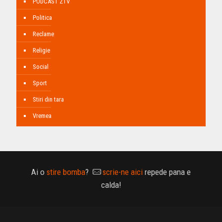
PODCAST ZTV
Politica
Reclame
Religie
Social
Sport
Stiri din tara
Vremea
Ai o
stire bomba
?
scrie-ne aici
repede pana e
calda!