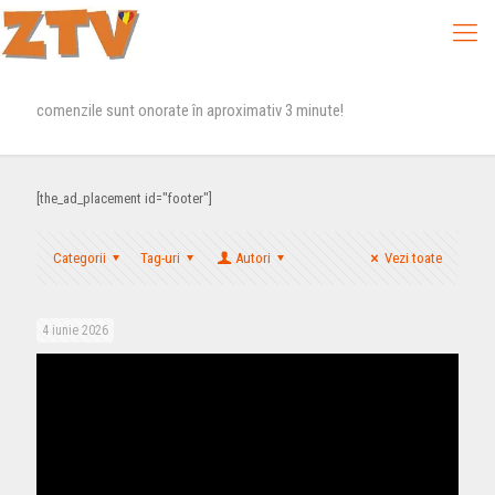
comenzile sunt onorate în aproximativ 3 minute!
[the_ad_placement id="footer"]
Categorii
Tag-uri
Autori
Vezi toate
4 iunie 2026