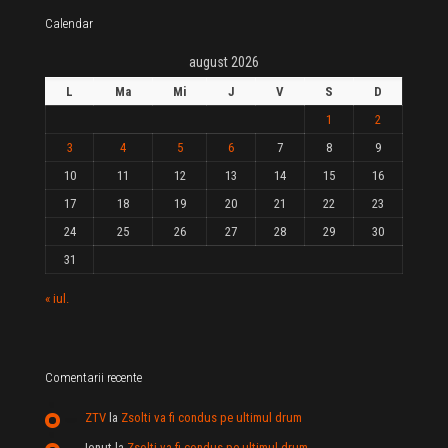
Calendar
august 2026
L
Ma
Mi
J
V
S
D
1
2
3
4
5
6
7
8
9
10
11
12
13
14
15
16
17
18
19
20
21
22
23
24
25
26
27
28
29
30
31
« iul.
Comentarii recente
ZTV
la
Zsolti va fi condus pe ultimul drum
Ionut
la
Zsolti va fi condus pe ultimul drum