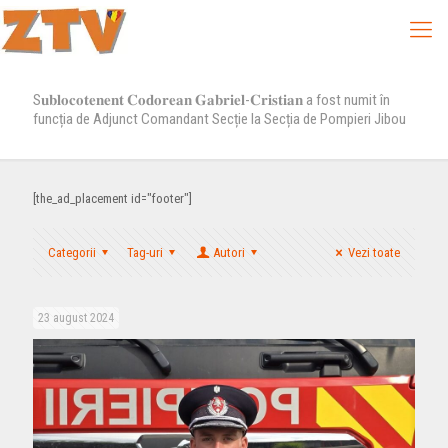
S𝐮𝐛𝐥𝐨𝐜𝐨𝐭𝐞𝐧𝐞𝐧𝐭 𝐂𝐨𝐝𝐨𝐫𝐞𝐚𝐧 𝐆𝐚𝐛𝐫𝐢𝐞𝐥-𝐂𝐫𝐢𝐬𝐭𝐢𝐚𝐧 a fost numit în
funcția de Adjunct Comandant Secție la Secția de Pompieri Jibou
[the_ad_placement id="footer"]
Categorii
Tag-uri
Autori
Vezi toate
23 august 2024