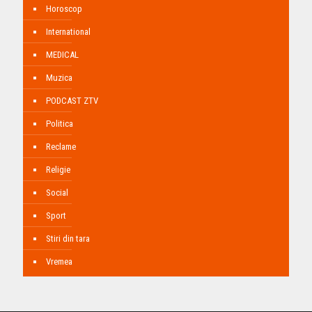
Horoscop
International
MEDICAL
Muzica
PODCAST ZTV
Politica
Reclame
Religie
Social
Sport
Stiri din tara
Vremea