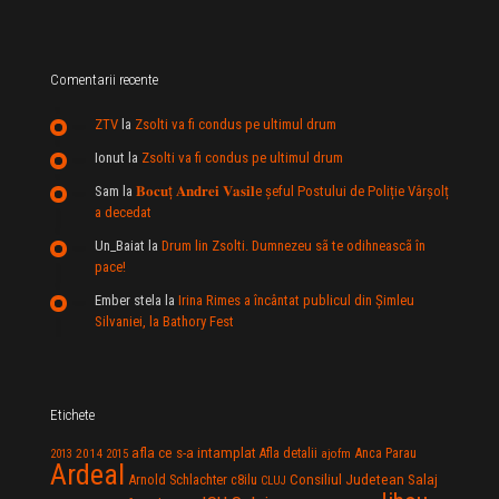
Comentarii recente
ZTV
la
Zsolti va fi condus pe ultimul drum
Ionut
la
Zsolti va fi condus pe ultimul drum
Sam
la
𝐁𝐨𝐜𝐮ț 𝐀𝐧𝐝𝐫𝐞𝐢 𝐕𝐚𝐬𝐢𝐥e şeful Postului de Poliție Vârșolț
a decedat
Un_Baiat
la
Drum lin Zsolti. Dumnezeu sã te odihneascã în
pace!
Ember stela
la
Irina Rimes a încântat publicul din Şimleu
Silvaniei, la Bathory Fest
Etichete
afla ce s-a intamplat
Anca Parau
2014
Afla detalii
2013
2015
ajofm
Ardeal
Consiliul Judetean Salaj
Arnold Schlachter
c8ilu
CLUJ