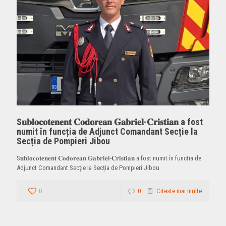
S𝐮𝐛𝐥𝐨𝐜𝐨𝐭𝐞𝐧𝐞𝐧𝐭 𝐂𝐨𝐝𝐨𝐫𝐞𝐚𝐧 𝐆𝐚𝐛𝐫𝐢𝐞𝐥-𝐂𝐫𝐢𝐬𝐭𝐢𝐚𝐧 a fost
numit în funcția de Adjunct Comandant Secție la
Secția de Pompieri Jibou
S𝐮𝐛𝐥𝐨𝐜𝐨𝐭𝐞𝐧𝐞𝐧𝐭 𝐂𝐨𝐝𝐨𝐫𝐞𝐚𝐧 𝐆𝐚𝐛𝐫𝐢𝐞𝐥-𝐂𝐫𝐢𝐬𝐭𝐢𝐚𝐧 a fost numit în funcția de
Adjunct Comandant Secție la Secția de Pompieri Jibou
0
0
Citeste mai multe